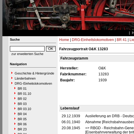
Suche
Home
|
DRG-Einheitslokomotiven
|
BR 41
|
Li
Fahrzeugportrait O&K 13283
zur erweiterten Suche
Fahrzeugstamm
Navigation
Hersteller:
O&K
Geschichte & Hintergründe
Fabriknummer:
13283
Länderbahnen
Baujahr:
1939
DRG-Einheitslokomotiven
BR 01
BR 01.10
BR 02
BR 03
Lebenslauf
BR 03.10
BR 04
29.12.1939
Auslieferung an DRB - Deuts
BR 05
06.01.1940
Abnahme [Reichsbahnausbes
BR 06
20.08.1945
=> RBGD - Reichsbahn-General
BR 23
[Eisenbahnverwaltung der brit