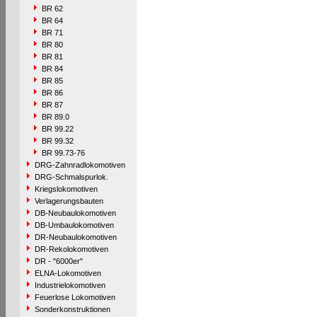
BR 62
BR 64
BR 71
BR 80
BR 81
BR 84
BR 85
BR 86
BR 87
BR 89.0
BR 99.22
BR 99.32
BR 99.73-76
DRG-Zahnradlokomotiven
DRG-Schmalspurlok.
Kriegslokomotiven
Verlagerungsbauten
DB-Neubaulokomotiven
DB-Umbaulokomotiven
DR-Neubaulokomotiven
DR-Rekolokomotiven
DR - "6000er"
ELNA-Lokomotiven
Industrielokomotiven
Feuerlose Lokomotiven
Sonderkonstruktionen