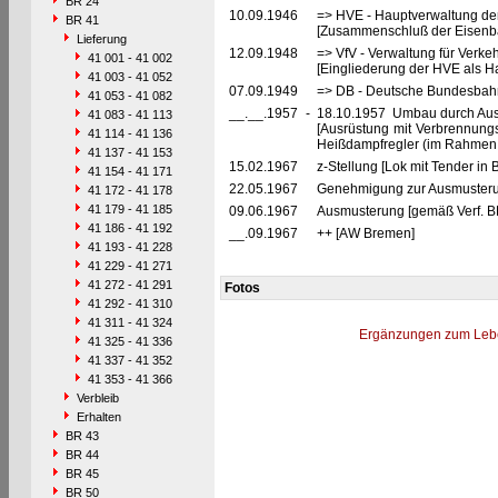
BR 24
10.09.1946
=> HVE - Hauptverwaltung de
BR 41
[Zusammenschluß der Eisenba
Lieferung
12.09.1948
=> VfV - Verwaltung für Verke
41 001 - 41 002
[Eingliederung der HVE als Ha
41 003 - 41 052
07.09.1949
=> DB - Deutsche Bundesbahn
41 053 - 41 082
__.__.1957
-
18.10.1957 Umbau durch Au
41 083 - 41 113
[Ausrüstung mit Verbrennung
41 114 - 41 136
Heißdampfregler (im Rahmen 
41 137 - 41 153
15.02.1967
z-Stellung [Lok mit Tender in
41 154 - 41 171
22.05.1967
Genehmigung zur Ausmusteru
41 172 - 41 178
41 179 - 41 185
09.06.1967
Ausmusterung [gemäß Verf. B
41 186 - 41 192
__.09.1967
++ [AW Bremen]
41 193 - 41 228
41 229 - 41 271
41 272 - 41 291
Fotos
41 292 - 41 310
41 311 - 41 324
Ergänzungen zum Leb
41 325 - 41 336
41 337 - 41 352
41 353 - 41 366
Verbleib
Erhalten
BR 43
BR 44
BR 45
BR 50