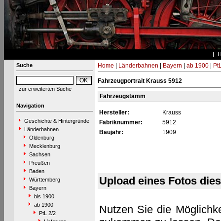
Suche
Home
|
Länderbahnen
|
Bayern
|
ab 1900
|
PtL
Fahrzeugportrait Krauss 5912
zur erweiterten Suche
Fahrzeugstamm
Navigation
Hersteller:
Krauss
Geschichte & Hintergründe
Fabriknummer:
5912
Länderbahnen
Baujahr:
1909
Oldenburg
Mecklenburg
Sachsen
Preußen
Baden
Upload eines Fotos die
Württemberg
Bayern
bis 1900
ab 1900
Nutzen Sie die Möglichke
PtL 2/2