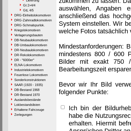
zukommen zu lassen. Das 
Lieferung
Gt 2×4/4
auswählen, Angaben e
GtL 4/5
anschließend das hochge
DRG-Einheitslokomotiven
DRG-Zahnradlokomotiven
System einstellen. Wir b
DRG-Schmalspurlok.
welche Fotos tatsächlich
Kriegslokomotiven
Verlagerungsbauten
DB-Neubaulokomotiven
Mindestanforderungen: B
DB-Umbaulokomotiven
DR-Neubaulokomotiven
mindestens 800 / 600 P
DR-Rekolokomotiven
Bilder mit exakt 750 
DR - "6000er"
ELNA-Lokomotiven
Bearbeitungszeit erspare
Industrielokomotiven
Feuerlose Lokomotiven
Sonderkonstruktionen
Bevor wir Ihr Bild verw
SAAR (1920 - 1935)
DB-Bestand 1968
folgender Punkte:
DR-Bestand 1970
Auslandsbestände
Lokbestandslisten
Ich bin der Bildurhe
Erhaltene Fahrzeuge
habe die Nutzungsrec
Zerlegungen
erhalten. Hiermit bef
Ansprüchen Dritter a