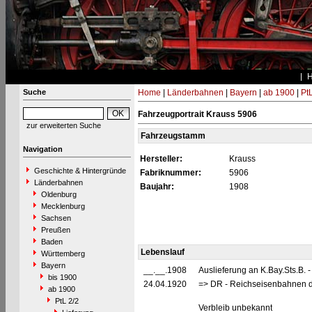
Suche
Home
|
Länderbahnen
|
Bayern
|
ab 1900
|
PtL
Fahrzeugportrait Krauss 5906
zur erweiterten Suche
Fahrzeugstamm
Navigation
Hersteller:
Krauss
Geschichte & Hintergründe
Fabriknummer:
5906
Länderbahnen
Baujahr:
1908
Oldenburg
Mecklenburg
Sachsen
Preußen
Baden
Lebenslauf
Württemberg
Bayern
__.__.1908
Auslieferung an K.Bay.Sts.B. 
bis 1900
24.04.1920
=> DR - Reichseisenbahnen d
ab 1900
PtL 2/2
Verbleib unbekannt