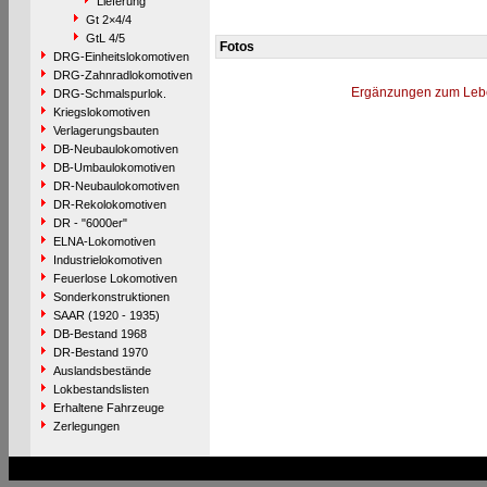
Lieferung
Gt 2×4/4
GtL 4/5
Fotos
DRG-Einheitslokomotiven
DRG-Zahnradlokomotiven
Ergänzungen zum Leb
DRG-Schmalspurlok.
Kriegslokomotiven
Verlagerungsbauten
DB-Neubaulokomotiven
DB-Umbaulokomotiven
DR-Neubaulokomotiven
DR-Rekolokomotiven
DR - "6000er"
ELNA-Lokomotiven
Industrielokomotiven
Feuerlose Lokomotiven
Sonderkonstruktionen
SAAR (1920 - 1935)
DB-Bestand 1968
DR-Bestand 1970
Auslandsbestände
Lokbestandslisten
Erhaltene Fahrzeuge
Zerlegungen