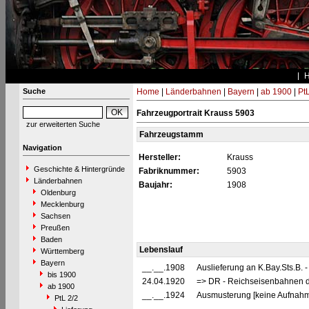
Suche
Home
|
Länderbahnen
|
Bayern
|
ab 1900
|
PtL
Fahrzeugportrait Krauss 5903
zur erweiterten Suche
Fahrzeugstamm
Navigation
Hersteller:
Krauss
Geschichte & Hintergründe
Fabriknummer:
5903
Länderbahnen
Baujahr:
1908
Oldenburg
Mecklenburg
Sachsen
Preußen
Baden
Lebenslauf
Württemberg
Bayern
__.__.1908
Auslieferung an K.Bay.Sts.B. 
bis 1900
24.04.1920
=> DR - Reichseisenbahnen d
ab 1900
__.__.1924
Ausmusterung [keine Aufnah
PtL 2/2