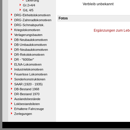
Lieferung
Verbleib unbekannt
Gt 2×4/4
GtL 4/5
DRG-Einheitslokomotiven
Fotos
DRG-Zahnradlokomotiven
DRG-Schmalspurlok.
Kriegslokomotiven
Ergänzungen zum Leb
Verlagerungsbauten
DB-Neubaulokomotiven
DB-Umbaulokomotiven
DR-Neubaulokomotiven
DR-Rekolokomotiven
DR - "6000er"
ELNA-Lokomotiven
Industrielokomotiven
Feuerlose Lokomotiven
Sonderkonstruktionen
SAAR (1920 - 1935)
DB-Bestand 1968
DR-Bestand 1970
Auslandsbestände
Lokbestandslisten
Erhaltene Fahrzeuge
Zerlegungen