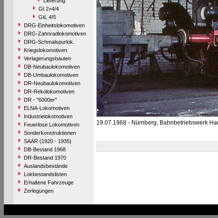
Lieferung
Gt 2×4/4
GtL 4/5
DRG-Einheitslokomotiven
DRG-Zahnradlokomotiven
DRG-Schmalspurlok.
Kriegslokomotiven
Verlagerungsbauten
DB-Neubaulokomotiven
DB-Umbaulokomotiven
DR-Neubaulokomotiven
DR-Rekolokomotiven
DR - "6000er"
ELNA-Lokomotiven
Industrielokomotiven
19.07.1968 - Nürnberg, Bahnbetriebswerk Ha
Feuerlose Lokomotiven
Sonderkonstruktionen
SAAR (1920 - 1935)
DB-Bestand 1968
DR-Bestand 1970
Auslandsbestände
Lokbestandslisten
Erhaltene Fahrzeuge
Zerlegungen