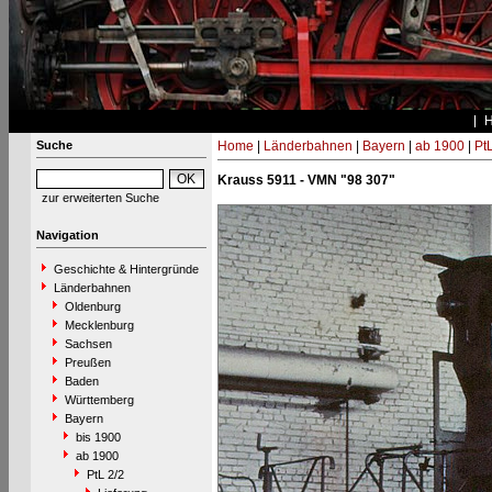
Suche
Home
|
Länderbahnen
|
Bayern
|
ab 1900
|
PtL
Krauss 5911 - VMN "98 307"
zur erweiterten Suche
Navigation
Geschichte & Hintergründe
Länderbahnen
Oldenburg
Mecklenburg
Sachsen
Preußen
Baden
Württemberg
Bayern
bis 1900
ab 1900
PtL 2/2