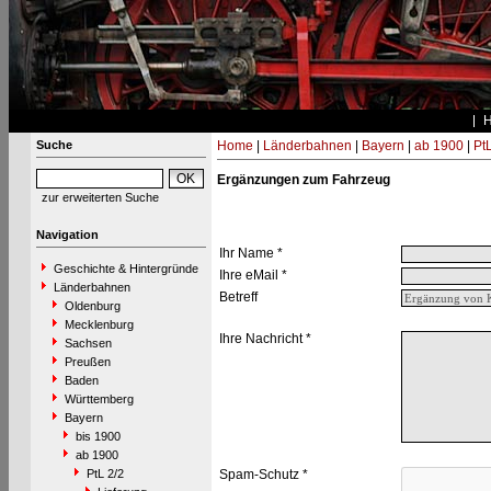
Suche
Home
|
Länderbahnen
|
Bayern
|
ab 1900
|
PtL
Ergänzungen zum Fahrzeug
zur erweiterten Suche
Navigation
Ihr Name *
Geschichte & Hintergründe
Ihre eMail *
Länderbahnen
Betreff
Oldenburg
Mecklenburg
Ihre Nachricht *
Sachsen
Preußen
Baden
Württemberg
Bayern
bis 1900
ab 1900
PtL 2/2
Spam-Schutz *