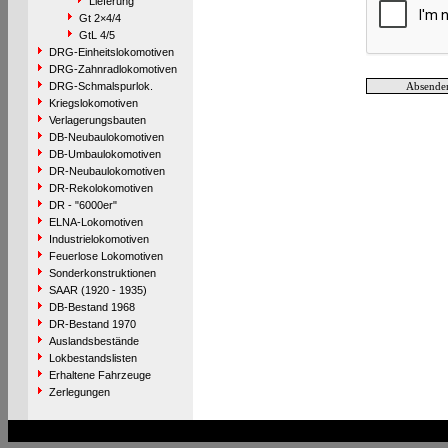
Lieferung
Gt 2×4/4
GtL 4/5
DRG-Einheitslokomotiven
DRG-Zahnradlokomotiven
DRG-Schmalspurlok.
Kriegslokomotiven
Verlagerungsbauten
DB-Neubaulokomotiven
DB-Umbaulokomotiven
DR-Neubaulokomotiven
DR-Rekolokomotiven
DR - "6000er"
ELNA-Lokomotiven
Industrielokomotiven
Feuerlose Lokomotiven
Sonderkonstruktionen
SAAR (1920 - 1935)
DB-Bestand 1968
DR-Bestand 1970
Auslandsbestände
Lokbestandslisten
Erhaltene Fahrzeuge
Zerlegungen