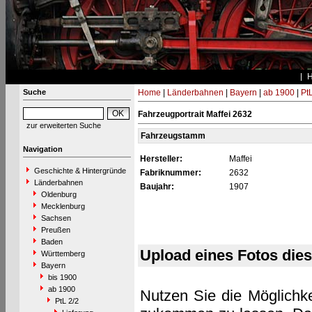
Suche
Home
|
Länderbahnen
|
Bayern
|
ab 1900
|
PtL
Fahrzeugportrait Maffei 2632
zur erweiterten Suche
Fahrzeugstamm
Navigation
Hersteller:
Maffei
Geschichte & Hintergründe
Fabriknummer:
2632
Länderbahnen
Baujahr:
1907
Oldenburg
Mecklenburg
Sachsen
Preußen
Baden
Upload eines Fotos die
Württemberg
Bayern
bis 1900
ab 1900
Nutzen Sie die Möglichke
PtL 2/2