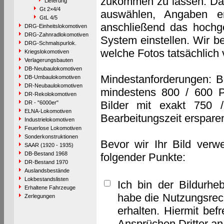
zukommen zu lassen. Das 
Lieferung
Gt 2×4/4
auswählen, Angaben e
GtL 4/5
anschließend das hochge
DRG-Einheitslokomotiven
DRG-Zahnradlokomotiven
System einstellen. Wir b
DRG-Schmalspurlok.
welche Fotos tatsächlich
Kriegslokomotiven
Verlagerungsbauten
DB-Neubaulokomotiven
Mindestanforderungen: B
DB-Umbaulokomotiven
DR-Neubaulokomotiven
mindestens 800 / 600 P
DR-Rekolokomotiven
Bilder mit exakt 750 
DR - "6000er"
ELNA-Lokomotiven
Bearbeitungszeit erspare
Industrielokomotiven
Feuerlose Lokomotiven
Sonderkonstruktionen
Bevor wir Ihr Bild verw
SAAR (1920 - 1935)
DB-Bestand 1968
folgender Punkte:
DR-Bestand 1970
Auslandsbestände
Lokbestandslisten
Ich bin der Bildurhe
Erhaltene Fahrzeuge
habe die Nutzungsrec
Zerlegungen
erhalten. Hiermit bef
Ansprüchen Dritter a