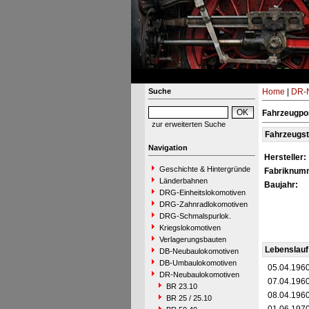
Suche
Home
|
DR-N
Fahrzeugpo
zur erweiterten Suche
Fahrzeugs
Navigation
Hersteller:
Geschichte & Hintergründe
Fabriknum
Länderbahnen
Baujahr:
DRG-Einheitslokomotiven
DRG-Zahnradlokomotiven
DRG-Schmalspurlok.
Kriegslokomotiven
Verlagerungsbauten
Lebenslauf
DB-Neubaulokomotiven
DB-Umbaulokomotiven
05.04.196
DR-Neubaulokomotiven
07.04.196
BR 23.10
08.04.196
BR 25 / 25.10