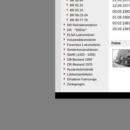
01.06.197
BR 50.40
BR 65.10
12.09.197
BR 83.10
08.05.198
BR 99.23-24
01.09.198
BR 99.77-79
05.02.198
DR-Rekolokomotiven
20.03.198
DR - "6000er"
ELNA-Lokomotiven
Industrielokomotiven
Fotos
Feuerlose Lokomotiven
Sonderkonstruktionen
SAAR (1920 - 1935)
DB-Bestand 1968
DR-Bestand 1970
Auslandsbestände
Lokbestandslisten
Erhaltene Fahrzeuge
Zerlegungen