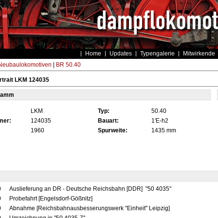
Home
Updates
Typengalerie
Mitwirkende
eubaulokomotiven
|
BR 50.40
rtrait LKM 124035
tamm
LKM
Typ:
50.40
mer:
124035
Bauart:
1'E-h2
1960
Spurweite:
1435 mm
0
Auslieferung an DR - Deutsche Reichsbahn [DDR] "50 4035"
0
Probefahrt [Engelsdorf-Gößnitz]
0
Abnahme [Reichsbahnausbesserungswerk "Einheit" Leipzig]