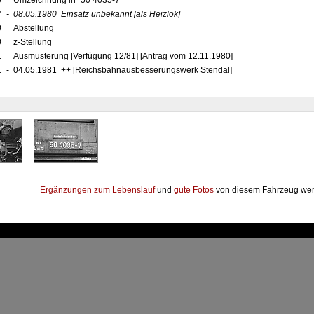
0
Umzeichnung in "50 4035-7"
7
-
08.05.1980
Einsatz unbekannt
[als Heizlok]
0
Abstellung
0
z-Stellung
1
Ausmusterung [Verfügung 12/81] [Antrag vom 12.11.1980]
1
-
04.05.1981 ++ [Reichsbahnausbesserungswerk Stendal]
Ergänzungen zum Lebenslauf
und
gute Fotos
von diesem Fahrzeug wer