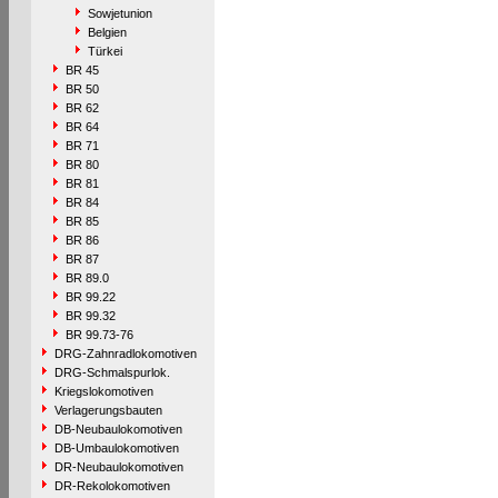
Sowjetunion
Belgien
Türkei
BR 45
BR 50
BR 62
BR 64
BR 71
BR 80
BR 81
BR 84
BR 85
BR 86
BR 87
BR 89.0
BR 99.22
BR 99.32
BR 99.73-76
DRG-Zahnradlokomotiven
DRG-Schmalspurlok.
Kriegslokomotiven
Verlagerungsbauten
DB-Neubaulokomotiven
DB-Umbaulokomotiven
DR-Neubaulokomotiven
DR-Rekolokomotiven