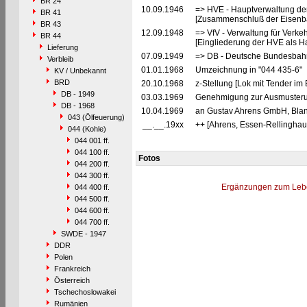
BR 24
10.09.1946
=> HVE - Hauptverwaltung de
BR 41
[Zusammenschluß der Eisenba
BR 43
12.09.1948
=> VfV - Verwaltung für Verke
BR 44
[Eingliederung der HVE als Ha
Lieferung
07.09.1949
=> DB - Deutsche Bundesbahn
Verbleib
01.01.1968
Umzeichnung in "044 435-6"
KV / Unbekannt
BRD
20.10.1968
z-Stellung [Lok mit Tender im
DB - 1949
03.03.1969
Genehmigung zur Ausmusteru
DB - 1968
10.04.1969
an Gustav Ahrens GmbH, Blank
043 (Ölfeuerung)
__.__.19xx
++ [Ahrens, Essen-Rellinghau
044 (Kohle)
044 001 ff.
044 100 ff.
Fotos
044 200 ff.
044 300 ff.
Ergänzungen zum Leb
044 400 ff.
044 500 ff.
044 600 ff.
044 700 ff.
SWDE - 1947
DDR
Polen
Frankreich
Österreich
Tschechoslowakei
Rumänien