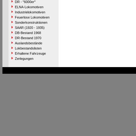
DR - "6000er"
ELNA-Lokomotiven
Industrielokomotiven
Feuerlose Lokomotiven
Sonderkonstruktionen
SAAR (1920 - 1935)
DB-Bestand 1968
DR-Bestand 1970
Auslandsbestände
Lokbestandslisten
Erhaltene Fahrzeuge
Zerlegungen