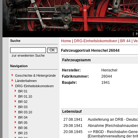
Suche
Home
|
DRG-Einheitslokomotiven
|
BR 44
|
Ve
Fahrzeugportrait Henschel 26044
zur erweiterten Suche
Fahrzeugstamm
Navigation
Hersteller:
Henschel
Geschichte & Hintergründe
Fabriknummer:
26044
Länderbahnen
Baujahr:
1941
DRG-Einheitslokomotiven
BR 01
BR 01.10
BR 02
BR 03
Lebenslauf
BR 03.10
BR 04
27.08.1941
Auslieferung an DRB - Deuts
BR 05
29.08.1941
Abnahme [Reichsbahnausbess
BR 06
20.08.1945
=> RBGD - Reichsbahn-General
BR 23
[Eisenbahnverwaltung der brit