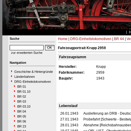
Suche
Home
|
DRG-Einheitslokomotiven
|
BR 44
|
Ve
Fahrzeugportrait Krupp 2959
zur erweiterten Suche
Fahrzeugstamm
Navigation
Hersteller:
Krupp
Geschichte & Hintergründe
Fabriknummer:
2959
Länderbahnen
Baujahr:
1943
DRG-Einheitslokomotiven
BR 01
BR 01.10
BR 02
BR 03
Lebenslauf
BR 03.10
BR 04
26.01.1943
Auslieferung an DRB - Deuts
BR 05
27.01.1943
Probefahrt [Schwerte - Bestwi
BR 06
28.01.1943
Abnahme [Reichsbahnausbes
BR 23