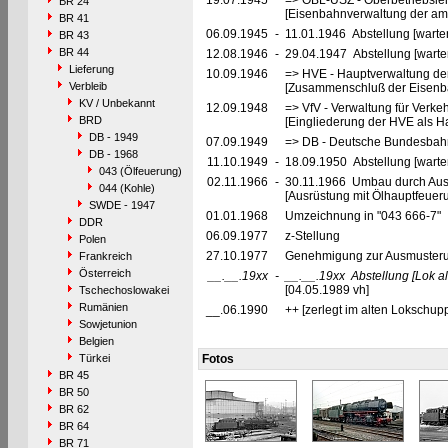
19.07.1945
=> OBL-USZ - Oberbetriebslei
BR 24
[Eisenbahnverwaltung der ame
BR 41
06.09.1945
-
11.01.1946 Abstellung [warte
BR 43
BR 44
12.08.1946
-
29.04.1947 Abstellung [warte
Lieferung
10.09.1946
=> HVE - Hauptverwaltung de
Verbleib
[Zusammenschluß der Eisenba
KV / Unbekannt
12.09.1948
=> VfV - Verwaltung für Verke
BRD
[Eingliederung der HVE als Ha
DB - 1949
07.09.1949
=> DB - Deutsche Bundesbah
DB - 1968
11.10.1949
-
18.09.1950 Abstellung [warte
043 (Ölfeuerung)
02.11.1966
-
30.11.1966 Umbau durch Au
044 (Kohle)
[Ausrüstung mit Ölhauptfeuerun
SWDE - 1947
01.01.1968
Umzeichnung in "043 666-7"
DDR
06.09.1977
z-Stellung
Polen
27.10.1977
Genehmigung zur Ausmusterun
Frankreich
Österreich
__.__.19xx
-
__.__.19xx
Abstellung
[Lok a
[04.05.1989 vh]
Tschechoslowakei
Rumänien
__.06.1990
++ [zerlegt im alten Lokschupp
Sowjetunion
Belgien
Türkei
Fotos
BR 45
BR 50
BR 62
BR 64
BR 71