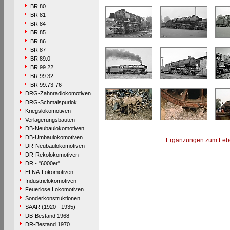
BR 80
BR 81
BR 84
BR 85
BR 86
BR 87
BR 89.0
BR 99.22
BR 99.32
BR 99.73-76
DRG-Zahnradlokomotiven
DRG-Schmalspurlok.
Kriegslokomotiven
Verlagerungsbauten
DB-Neubaulokomotiven
DB-Umbaulokomotiven
Ergänzungen zum Leb
DR-Neubaulokomotiven
DR-Rekolokomotiven
DR - "6000er"
ELNA-Lokomotiven
Industrielokomotiven
Feuerlose Lokomotiven
Sonderkonstruktionen
SAAR (1920 - 1935)
DB-Bestand 1968
DR-Bestand 1970