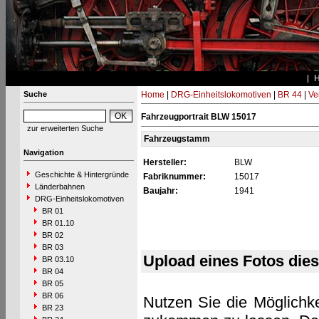
Suche
Home
|
DRG-Einheitslokomotiven
|
BR 44
|
Ve
Fahrzeugportrait BLW 15017
zur erweiterten Suche
Fahrzeugstamm
Navigation
Hersteller:
BLW
Geschichte & Hintergründe
Fabriknummer:
15017
Länderbahnen
Baujahr:
1941
DRG-Einheitslokomotiven
BR 01
BR 01.10
BR 02
BR 03
Upload eines Fotos die
BR 03.10
BR 04
BR 05
BR 06
Nutzen Sie die Möglichke
BR 23