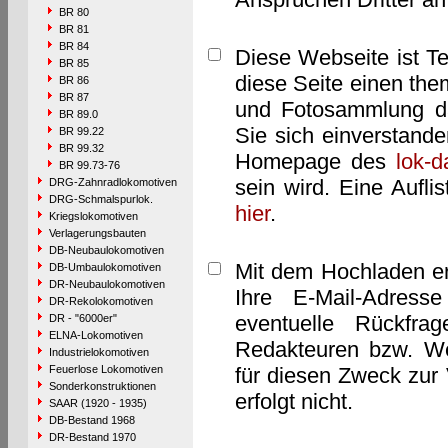
BR 80
BR 81
BR 84
Diese Webseite ist T
BR 85
diese Seite einen them
BR 86
BR 87
und Fotosammlung dar
BR 89.0
Sie sich einverstand
BR 99.22
BR 99.32
Homepage des
lok-
BR 99.73-76
sein wird. Eine Aufl
DRG-Zahnradlokomotiven
DRG-Schmalspurlok.
hier
.
Kriegslokomotiven
Verlagerungsbauten
DB-Neubaulokomotiven
Mit dem Hochladen er
DB-Umbaulokomotiven
DR-Neubaulokomotiven
Ihre E-Mail-Adres
DR-Rekolokomotiven
eventuelle Rückfra
DR - "6000er"
ELNA-Lokomotiven
Redakteuren bzw. We
Industrielokomotiven
Feuerlose Lokomotiven
für diesen Zweck zur 
Sonderkonstruktionen
erfolgt nicht.
SAAR (1920 - 1935)
DB-Bestand 1968
DR-Bestand 1970