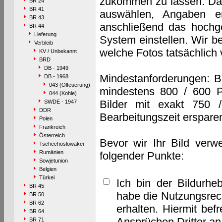
zukommen zu lassen. Das 
BR 24
BR 41
auswählen, Angaben e
BR 43
anschließend das hochge
BR 44
Lieferung
System einstellen. Wir b
Verbleib
welche Fotos tatsächlich
KV / Unbekannt
BRD
DB - 1949
Mindestanforderungen: B
DB - 1968
043 (Ölfeuerung)
mindestens 800 / 600 P
044 (Kohle)
Bilder mit exakt 750 
SWDE - 1947
DDR
Bearbeitungszeit erspare
Polen
Frankreich
Österreich
Bevor wir Ihr Bild verw
Tschechoslowakei
Rumänien
folgender Punkte:
Sowjetunion
Belgien
Türkei
Ich bin der Bildurhe
BR 45
habe die Nutzungsrec
BR 50
BR 62
erhalten. Hiermit bef
BR 64
Ansprüchen Dritter a
BR 71