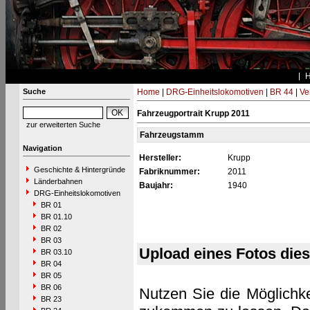
Suche
Home
|
DRG-Einheitslokomotiven
|
BR 44
|
Ve
Fahrzeugportrait Krupp 2011
zur erweiterten Suche
Fahrzeugstamm
Navigation
Hersteller:
Krupp
Geschichte & Hintergründe
Fabriknummer:
2011
Länderbahnen
Baujahr:
1940
DRG-Einheitslokomotiven
BR 01
BR 01.10
BR 02
BR 03
Upload eines Fotos die
BR 03.10
BR 04
BR 05
BR 06
Nutzen Sie die Möglichke
BR 23