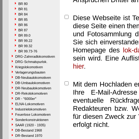
BR 80
BR 81
BR 84
Diese Webseite ist T
BR 85
diese Seite einen them
BR 86
BR 87
und Fotosammlung dar
BR 89.0
Sie sich einverstand
BR 99.22
BR 99.32
Homepage des
lok-
BR 99.73-76
sein wird. Eine Aufl
DRG-Zahnradlokomotiven
DRG-Schmalspurlok.
hier
.
Kriegslokomotiven
Verlagerungsbauten
DB-Neubaulokomotiven
Mit dem Hochladen er
DB-Umbaulokomotiven
DR-Neubaulokomotiven
Ihre E-Mail-Adres
DR-Rekolokomotiven
eventuelle Rückfra
DR - "6000er"
ELNA-Lokomotiven
Redakteuren bzw. We
Industrielokomotiven
Feuerlose Lokomotiven
für diesen Zweck zur 
Sonderkonstruktionen
erfolgt nicht.
SAAR (1920 - 1935)
DB-Bestand 1968
DR-Bestand 1970