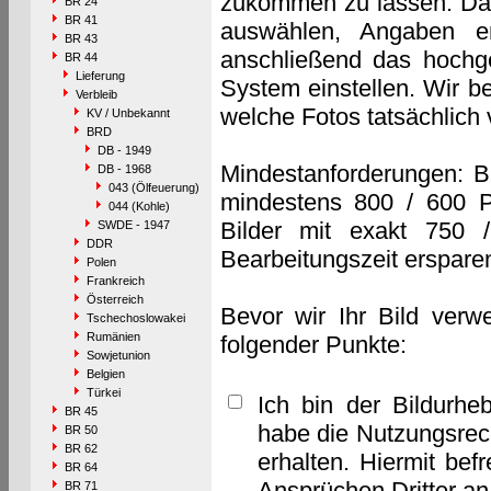
zukommen zu lassen. Das 
BR 24
BR 41
auswählen, Angaben e
BR 43
anschließend das hochge
BR 44
Lieferung
System einstellen. Wir b
Verbleib
welche Fotos tatsächlich
KV / Unbekannt
BRD
DB - 1949
Mindestanforderungen: B
DB - 1968
043 (Ölfeuerung)
mindestens 800 / 600 P
044 (Kohle)
Bilder mit exakt 750 
SWDE - 1947
DDR
Bearbeitungszeit erspare
Polen
Frankreich
Österreich
Bevor wir Ihr Bild verw
Tschechoslowakei
Rumänien
folgender Punkte:
Sowjetunion
Belgien
Türkei
Ich bin der Bildurhe
BR 45
habe die Nutzungsrec
BR 50
BR 62
erhalten. Hiermit bef
BR 64
Ansprüchen Dritter a
BR 71