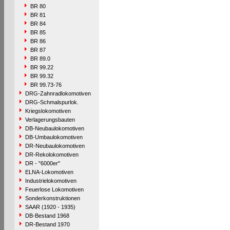
BR 80
BR 81
BR 84
BR 85
BR 86
BR 87
BR 89.0
BR 99.22
BR 99.32
BR 99.73-76
DRG-Zahnradlokomotiven
DRG-Schmalspurlok.
Kriegslokomotiven
Verlagerungsbauten
DB-Neubaulokomotiven
DB-Umbaulokomotiven
DR-Neubaulokomotiven
DR-Rekolokomotiven
DR - "6000er"
ELNA-Lokomotiven
Industrielokomotiven
Feuerlose Lokomotiven
Sonderkonstruktionen
SAAR (1920 - 1935)
DB-Bestand 1968
DR-Bestand 1970