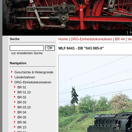
Suche
Home
|
DRG-Einheitslokomotiven
|
BR 44
|
Ve
WLF 9441 - DB "043 085-0"
zur erweiterten Suche
Navigation
Geschichte & Hintergründe
Länderbahnen
DRG-Einheitslokomotiven
BR 01
BR 01.10
BR 02
BR 03
BR 03.10
BR 04
BR 05
BR 06
BR 23