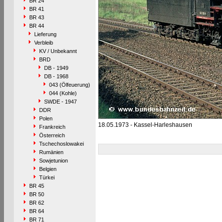
BR 24
BR 41
BR 43
BR 44
Lieferung
Verbleib
KV / Unbekannt
BRD
DB - 1949
DB - 1968
043 (Ölfeuerung)
044 (Kohle)
SWDE - 1947
DDR
Polen
18.05.1973 - Kassel-Harleshausen
Frankreich
Österreich
Tschechoslowakei
Rumänien
Sowjetunion
Belgien
Türkei
BR 45
BR 50
BR 62
BR 64
BR 71