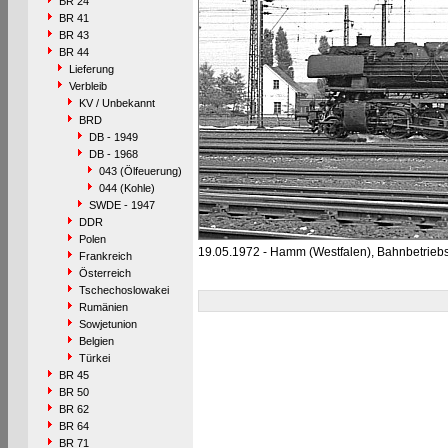
BR 24
BR 41
BR 43
BR 44
Lieferung
Verbleib
KV / Unbekannt
BRD
DB - 1949
DB - 1968
043 (Ölfeuerung)
044 (Kohle)
SWDE - 1947
DDR
Polen
19.05.1972 - Hamm (Westfalen), Bahnbetrieb
Frankreich
Österreich
Tschechoslowakei
Rumänien
Sowjetunion
Belgien
Türkei
BR 45
BR 50
BR 62
BR 64
BR 71