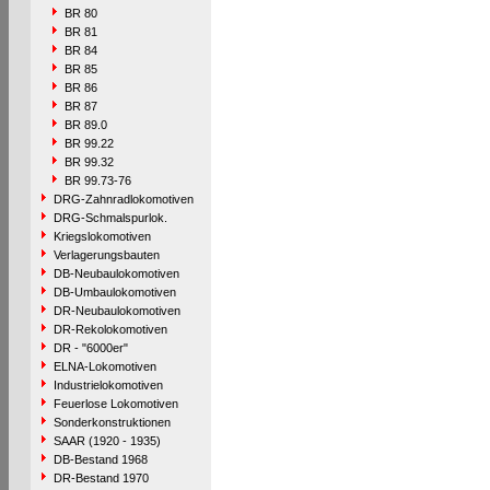
BR 80
BR 81
BR 84
BR 85
BR 86
BR 87
BR 89.0
BR 99.22
BR 99.32
BR 99.73-76
DRG-Zahnradlokomotiven
DRG-Schmalspurlok.
Kriegslokomotiven
Verlagerungsbauten
DB-Neubaulokomotiven
DB-Umbaulokomotiven
DR-Neubaulokomotiven
DR-Rekolokomotiven
DR - "6000er"
ELNA-Lokomotiven
Industrielokomotiven
Feuerlose Lokomotiven
Sonderkonstruktionen
SAAR (1920 - 1935)
DB-Bestand 1968
DR-Bestand 1970