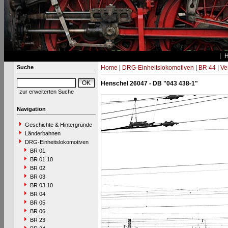
Suche
Home
|
DRG-Einheitslokomotiven
|
BR 44
|
Ve
Henschel 26047 - DB "043 438-1"
zur erweiterten Suche
Navigation
Geschichte & Hintergründe
Länderbahnen
DRG-Einheitslokomotiven
BR 01
BR 01.10
BR 02
BR 03
BR 03.10
BR 04
BR 05
BR 06
BR 23