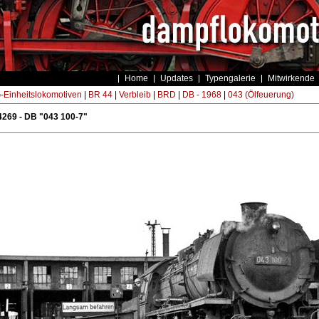
Home
Updates
Typengalerie
Mitwirkende
Einheitslokomotiven
|
BR 44
|
Verbleib
|
BRD
|
DB - 1968
|
043 (Ölfeuerung)
269 - DB "043 100-7"