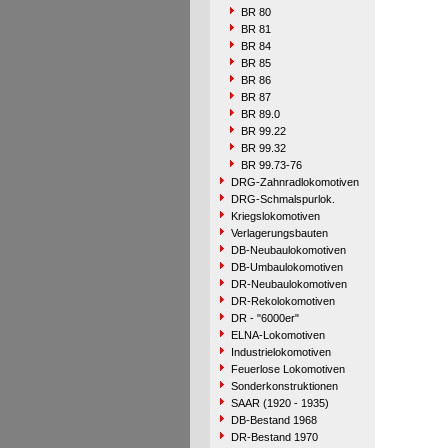
BR 80
BR 81
BR 84
BR 85
BR 86
BR 87
BR 89.0
BR 99.22
BR 99.32
BR 99.73-76
DRG-Zahnradlokomotiven
DRG-Schmalspurlok.
Kriegslokomotiven
Verlagerungsbauten
DB-Neubaulokomotiven
DB-Umbaulokomotiven
DR-Neubaulokomotiven
DR-Rekolokomotiven
DR - "6000er"
ELNA-Lokomotiven
Industrielokomotiven
Feuerlose Lokomotiven
Sonderkonstruktionen
SAAR (1920 - 1935)
DB-Bestand 1968
DR-Bestand 1970