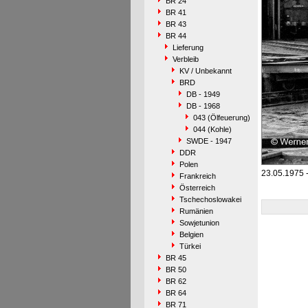
BR 24
BR 41
BR 43
BR 44
Lieferung
Verbleib
KV / Unbekannt
BRD
DB - 1949
DB - 1968
043 (Ölfeuerung)
044 (Kohle)
SWDE - 1947
DDR
Polen
23.05.1975 
Frankreich
Österreich
Tschechoslowakei
Rumänien
Sowjetunion
Belgien
Türkei
BR 45
BR 50
BR 62
BR 64
BR 71