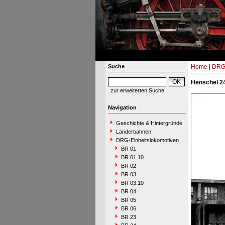
Suche
Home
|
DRG-
Henschel 24
zur erweiterten Suche
Navigation
Geschichte & Hintergründe
Länderbahnen
DRG-Einheitslokomotiven
BR 01
BR 01.10
BR 02
BR 03
BR 03.10
BR 04
BR 05
BR 06
BR 23