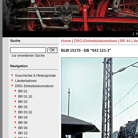
Suche
Home
|
DRG-Einheitslokomotiven
|
BR 44
|
Ve
BLW 15170 - DB "043 121-3"
zur erweiterten Suche
Navigation
Geschichte & Hintergründe
Länderbahnen
DRG-Einheitslokomotiven
BR 01
BR 01.10
BR 02
BR 03
BR 03.10
BR 04
BR 05
BR 06
BR 23