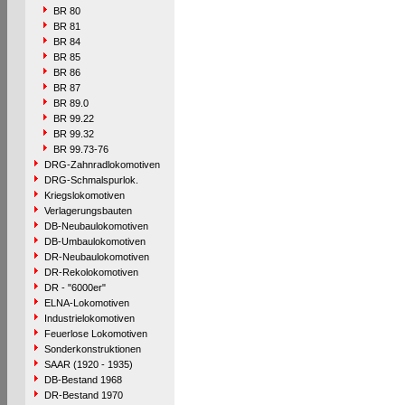
BR 80
BR 81
BR 84
BR 85
BR 86
BR 87
BR 89.0
BR 99.22
BR 99.32
BR 99.73-76
DRG-Zahnradlokomotiven
DRG-Schmalspurlok.
Kriegslokomotiven
Verlagerungsbauten
DB-Neubaulokomotiven
DB-Umbaulokomotiven
DR-Neubaulokomotiven
DR-Rekolokomotiven
DR - "6000er"
ELNA-Lokomotiven
Industrielokomotiven
Feuerlose Lokomotiven
Sonderkonstruktionen
SAAR (1920 - 1935)
DB-Bestand 1968
DR-Bestand 1970