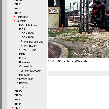
BR 24
BR 41
BR 43
BR 44
Lieferung
Verbleib
KV / Unbekannt
BRD
DB - 1949
DB - 1968
043 (Ölfeuerung)
044 (Kohle)
SWDE - 1947
DDR
Polen
16.04.1968 - Hamm (Westfalen)
Frankreich
Österreich
Tschechoslowakei
Rumänien
Sowjetunion
Belgien
Türkei
BR 45
BR 50
BR 62
BR 64
BR 71