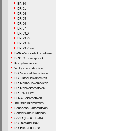
BR 80
BR 81
BR 84
BR 85
BR 86
BR 87
BR 89.0
BR 99.22
BR 99.32
BR 99.73-76
DRG-Zahnradlokomotiven
DRG-Schmalspurlok.
Kriegslokomotiven
Verlagerungsbauten
DB-Neubaulokomotiven
DB-Umbaulokomotiven
DR-Neubaulokomotiven
DR-Rekolokomotiven
DR - "6000er"
ELNA-Lokomotiven
Industrielokomotiven
Feuerlose Lokomotiven
Sonderkonstruktionen
SAAR (1920 - 1935)
DB-Bestand 1968
DR-Bestand 1970