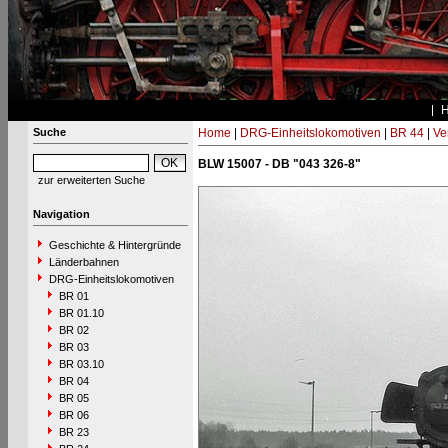
Suche
Home
|
DRG-Einheitslokomotiven
|
BR 44
|
Ve
BLW 15007 - DB "043 326-8"
zur erweiterten Suche
Navigation
Geschichte & Hintergründe
Länderbahnen
DRG-Einheitslokomotiven
BR 01
BR 01.10
BR 02
BR 03
BR 03.10
BR 04
BR 05
BR 06
BR 23