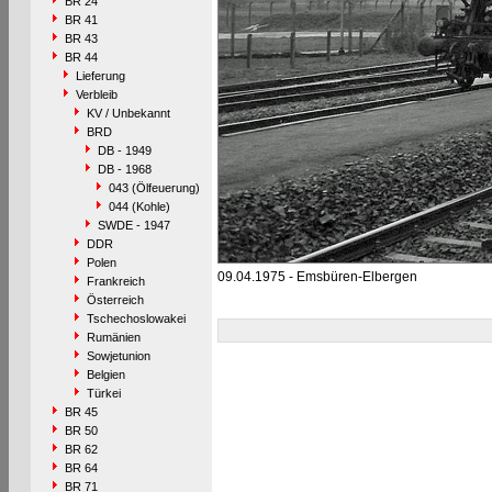
BR 24
BR 41
BR 43
BR 44
Lieferung
Verbleib
KV / Unbekannt
BRD
DB - 1949
DB - 1968
043 (Ölfeuerung)
044 (Kohle)
SWDE - 1947
DDR
Polen
09.04.1975 - Emsbüren-Elbergen
Frankreich
Österreich
Tschechoslowakei
Rumänien
Sowjetunion
Belgien
Türkei
BR 45
BR 50
BR 62
BR 64
BR 71