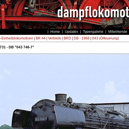
Home
Updates
Typengalerie
Mitwirkende
Einheitslokomotiven
|
BR 44
|
Verbleib
|
BRD
|
DB - 1968
|
043 (Ölfeuerung)
 731 - DB "043 746-7"