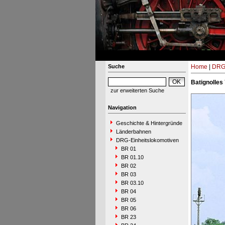
Suche
Home
|
DRG-
Batignolles
zur erweiterten Suche
Navigation
Geschichte & Hintergründe
Länderbahnen
DRG-Einheitslokomotiven
BR 01
BR 01.10
BR 02
BR 03
BR 03.10
BR 04
BR 05
BR 06
BR 23