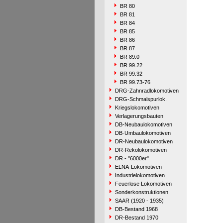
BR 80
BR 81
BR 84
BR 85
BR 86
BR 87
BR 89.0
BR 99.22
BR 99.32
BR 99.73-76
DRG-Zahnradlokomotiven
DRG-Schmalspurlok.
Kriegslokomotiven
Verlagerungsbauten
DB-Neubaulokomotiven
DB-Umbaulokomotiven
DR-Neubaulokomotiven
DR-Rekolokomotiven
DR - "6000er"
ELNA-Lokomotiven
Industrielokomotiven
Feuerlose Lokomotiven
Sonderkonstruktionen
SAAR (1920 - 1935)
DB-Bestand 1968
DR-Bestand 1970