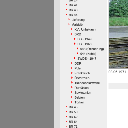
BR 24
BR 41
BR 43
BR 44
Lieferung
Verbleib
KV / Unbekannt
BRD
DB - 1949
DB - 1968
043 (Ölfeuerung)
044 (Kohle)
SWDE - 1947
DDR
Polen
03.06.1971 
Frankreich
Österreich
Tschechoslowakei
Rumänien
Sowjetunion
Belgien
Türkei
BR 45
BR 50
BR 62
BR 64
BR 71