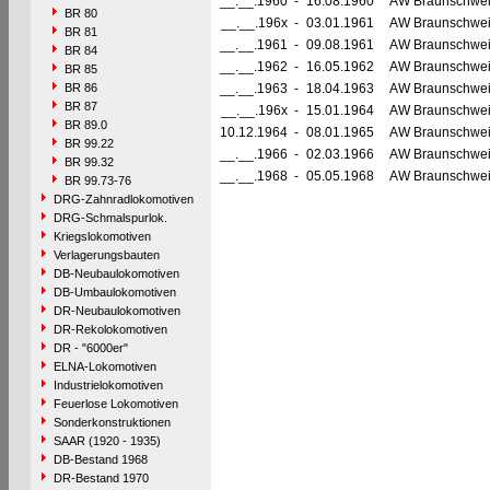
__.__.1960
-
16.08.1960
AW Braunschwe
BR 80
__.__.196x
-
03.01.1961
AW Braunschwe
BR 81
__.__.1961
-
09.08.1961
AW Braunschwe
BR 84
__.__.1962
-
16.05.1962
AW Braunschwe
BR 85
BR 86
__.__.1963
-
18.04.1963
AW Braunschwe
BR 87
__.__.196x
-
15.01.1964
AW Braunschwe
BR 89.0
10.12.1964
-
08.01.1965
AW Braunschwe
BR 99.22
__.__.1966
-
02.03.1966
AW Braunschwe
BR 99.32
__.__.1968
-
05.05.1968
AW Braunschwe
BR 99.73-76
DRG-Zahnradlokomotiven
DRG-Schmalspurlok.
Kriegslokomotiven
Verlagerungsbauten
DB-Neubaulokomotiven
DB-Umbaulokomotiven
DR-Neubaulokomotiven
DR-Rekolokomotiven
DR - "6000er"
ELNA-Lokomotiven
Industrielokomotiven
Feuerlose Lokomotiven
Sonderkonstruktionen
SAAR (1920 - 1935)
DB-Bestand 1968
DR-Bestand 1970