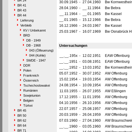
BR 24
30.09.1945
-
27.04.1960
Bw Kornwesthei
BR 41
28.04.1960
-
__.11.1964
Bw Bebra
BR 43
__.11.1964
-
__.01.1965
Bw Kassel
BR 44
__.01.1965
-
15.12.1966
Bw Bebra
Lieferung
Verbleib
16.12.1966
-
24.03.1967
Bw Kassel
KV / Unbekannt
25.03.1967
-
16.07.1969
Bw Osnabrück H
BRD
DB - 1949
DB - 1968
Untersuchungen
043 (Ölfeuerung)
044 (Kohle)
__.__.195x
-
12.02.1951
EAW Offenburg
SWDE - 1947
__.__.1951
-
03.08.1951
EAW Offenburg
DDR
__.__.1952
-
13.03.1952
Bw Kornwesthei
Polen
05.07.1952
-
30.07.1952
AW Offenburg
Frankreich
15.02.1954
-
19.03.1954
AW Offenburg
Österreich
24.08.1954
-
10.09.1954
AW Offenburg
Tschechoslowakei
Rumänien
11.03.1955
-
26.07.1955
AW Eßlingen
Sowjetunion
17.12.1955
-
11.01.1956
AW Offenburg
Belgien
04.10.1956
-
26.10.1956
AW Offenburg
Türkei
22.07.1957
-
25.08.1957
AW Offenburg
BR 45
20.03.1959
-
26.04.1959
AW Offenburg
BR 50
07.03.1960
-
27.04.1960
AW Braunschwe
BR 62
BR 64
__.__.1960
-
03.05.1960
AW Braunschwe
BR 71