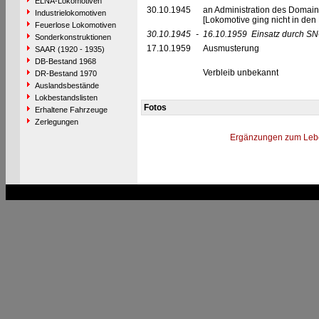
ELNA-Lokomotiven
30.10.1945
an Administration des Domaine
Industrielokomotiven
[Lokomotive ging nicht in de
Feuerlose Lokomotiven
30.10.1945
-
16.10.1959
Einsatz durch SN
Sonderkonstruktionen
17.10.1959
Ausmusterung
SAAR (1920 - 1935)
DB-Bestand 1968
Verbleib unbekannt
DR-Bestand 1970
Auslandsbestände
Lokbestandslisten
Fotos
Erhaltene Fahrzeuge
Zerlegungen
Ergänzungen zum Leb