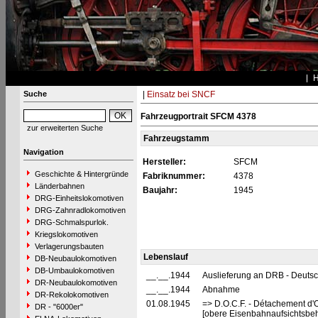
Suche
|
Einsatz bei SNCF
Fahrzeugportrait SFCM 4378
zur erweiterten Suche
Fahrzeugstamm
Navigation
Hersteller:
SFCM
Geschichte & Hintergründe
Fabriknummer:
4378
Länderbahnen
Baujahr:
1945
DRG-Einheitslokomotiven
DRG-Zahnradlokomotiven
DRG-Schmalspurlok.
Kriegslokomotiven
Verlagerungsbauten
Lebenslauf
DB-Neubaulokomotiven
DB-Umbaulokomotiven
__.__.1944
Auslieferung an DRB - Deuts
DR-Neubaulokomotiven
__.__.1944
Abnahme
DR-Rekolokomotiven
01.08.1945
=> D.O.C.F. - Détachement d'
DR - "6000er"
[obere Eisenbahnaufsichtsbeh