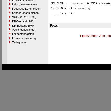
ELNA-Lokomotiven
30.10.1945
Einsatz durch SNCF - Société
Industrielokomotiven
17.10.1959
Ausmusterung
Feuerlose Lokomotiven
Sonderkonstruktionen
__.__.19xx
++
SAAR (1920 - 1935)
DB-Bestand 1968
Fotos
DR-Bestand 1970
Auslandsbestände
Lokbestandslisten
Ergänzungen zum Leb
Erhaltene Fahrzeuge
Zerlegungen