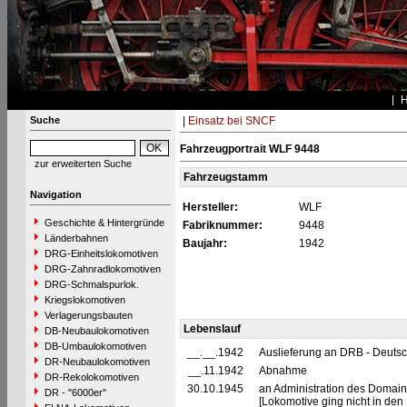
Suche
|
Einsatz bei SNCF
Fahrzeugportrait WLF 9448
zur erweiterten Suche
Fahrzeugstamm
Navigation
Hersteller:
WLF
Geschichte & Hintergründe
Fabriknummer:
9448
Länderbahnen
Baujahr:
1942
DRG-Einheitslokomotiven
DRG-Zahnradlokomotiven
DRG-Schmalspurlok.
Kriegslokomotiven
Verlagerungsbauten
Lebenslauf
DB-Neubaulokomotiven
DB-Umbaulokomotiven
__.__.1942
Auslieferung an DRB - Deuts
DR-Neubaulokomotiven
__.11.1942
Abnahme
DR-Rekolokomotiven
30.10.1945
an Administration des Domaine
DR - "6000er"
[Lokomotive ging nicht in de