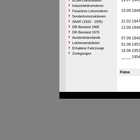
19.07.194
ELNA-Lokomotiven
Industrielokomotiven
10.09.194
Feuerlose Lokomotiven
Sonderkonstruktionen
22.02.194
SAAR (1920 - 1935)
DB-Bestand 1968
12.09.194
DR-Bestand 1970
Auslandsbestände
07.09.194
Lokbestandslisten
01.06.195
Erhaltene Fahrzeuge
16.06.195
Zerlegungen
__.__.195
Fotos