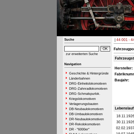
Suche
|
44 001 - 4
Fahrzeugpor
zur erweiterten Suche
Fahrzeugs
Navigation
Hersteller:
Geschichte & Hintergründe
Fabriknum
Länderbahnen
Baujahr:
DRG-Einheitslokomotiven
DRG-Zahnradlokomotiven
DRG-Schmalspurlok.
Kriegslokomotiven
Verlagerungsbauten
Lebenslauf
DB-Neubaulokomotiven
DB-Umbaulokomotiven
18.11.192
DR-Neubaulokomotiven
30.11.192
DR-Rekolokomotiven
02.02.193
DR - "6000er"