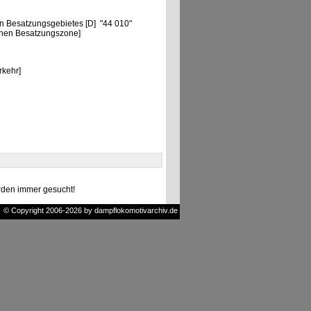
n Besatzungsgebietes [D] "44 010"
chen Besatzungszone]
rkehr]
den immer gesucht!
© Copyright 2006-2026 by dampflokomotivarchiv.de