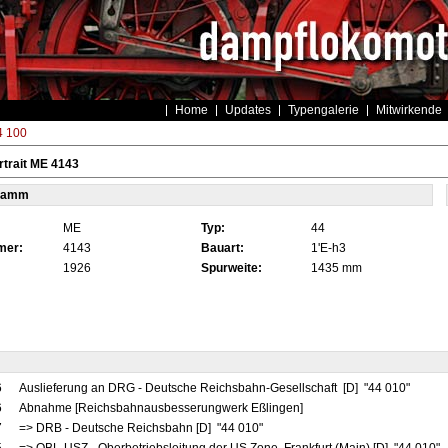
Home
Updates
Typengalerie
Mitwirkende
4 100
trait ME 4143
tamm
ME
Typ:
44
mer:
4143
Bauart:
1'E-h3
1926
Spurweite:
1435 mm
6
Auslieferung an DRG - Deutsche Reichsbahn-Gesellschaft [D] "44 010"
6
Abnahme [Reichsbahnausbesserungwerk Eßlingen]
7
=> DRB - Deutsche Reichsbahn [D] "44 010"