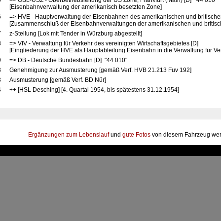
5
=> OBL-USZ - Oberbetriebsleitung der US Zone, Frankfurt (Main) [D] "44 010"
[Eisenbahnverwaltung der amerikanisch besetzten Zone]
6
=> HVE - Hauptverwaltung der Eisenbahnen des amerikanischen und britische
[Zusammenschluß der Eisenbahnverwaltungen der amerikanischen und britis
7
z-Stellung [Lok mit Tender in Würzburg abgestellt]
8
=> VfV - Verwaltung für Verkehr des vereinigten Wirtschaftsgebietes [D]
[Eingliederung der HVE als Hauptabteilung Eisenbahn in die Verwaltung für Ve
9
=> DB - Deutsche Bundesbahn [D] "44 010"
3
Genehmigung zur Ausmusterung [gemäß Verf. HVB 21.213 Fuv 192]
3
Ausmusterung [gemäß Verf. BD Nür]
4
++ [HSL Desching] [4. Quartal 1954, bis spätestens 31.12.1954]
Ergänzungen zum Lebenslauf
und
gute Fotos
von diesem Fahrzeug wer