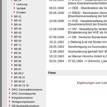
01.08.1945
=> D.O.C.F. - Détachement d'
BR 24
[obere Eisenbahnaufsichtsbeh
Lieferung
08.01.1946
=> ODE - Oberdirektion der D
Verbleib
Erhalten
05.06.1946
=> RBGD - Reichsbahn-General
[Eisenbahnverwaltung der brit
BR 41
BR 43
10.09.1946
=> HVE - Hauptverwaltung de
[Zusammenschluß der Eisenba
BR 44
BR 45
12.09.1948
=> VfV - Verwaltung für Verke
[Eingliederung der HVE als Ha
BR 50
BR 62
07.09.1949
=> DB - Deutsche Bundesbahn
BR 64
16.11.1962
z-Stellung [Lok mit Tender i
BR 71
28.05.1963
Genehmigung zur Ausmusteru
BR 80
11.06.1963
Ausmusterung [gemäß Verf. 
BR 81
18.10.1963
an Werner Hinrichs GmbH & Co
BR 84
20.01.1964
-
07.02.1964 ++ [Hinrichs, Lüb
BR 85
BR 86
BR 87
Fotos
BR 89.0
BR 99.22
BR 99.32
Ergänzungen zum Leb
BR 99.73-76
DRG-Zahnradlokomotiven
DRG-Schmalspurlok.
Kriegslokomotiven
Verlagerungsbauten
DB-Neubaulokomotiven