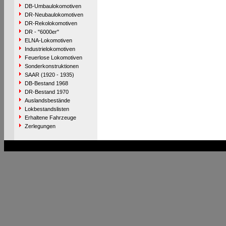
DB-Umbaulokomotiven
DR-Neubaulokomotiven
DR-Rekolokomotiven
DR - "6000er"
ELNA-Lokomotiven
Industrielokomotiven
Feuerlose Lokomotiven
Sonderkonstruktionen
SAAR (1920 - 1935)
DB-Bestand 1968
DR-Bestand 1970
Auslandsbestände
Lokbestandslisten
Erhaltene Fahrzeuge
Zerlegungen