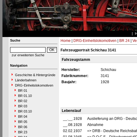
Suche
Home
|
DRG-Einheitslokomotiven
|
BR 24
|
Ve
Fahrzeugportrait Schichau 3141
zur erweiterten Suche
Fahrzeugstamm
Navigation
Hersteller:
Schichau
Geschichte & Hintergründe
Fabriknummer:
3141
Länderbahnen
Baujahr:
1928
DRG-Einheitslokomotiven
BR 01
BR 01.10
BR 02
BR 03
Lebenslauf
BR 03.10
BR 04
__.__.1928
Auslieferung an DRG - Deutsc
BR 05
__.08.1928
Abnahme
BR 06
02.02.1937
=> DRB - Deutsche Reichsbah
BR 23