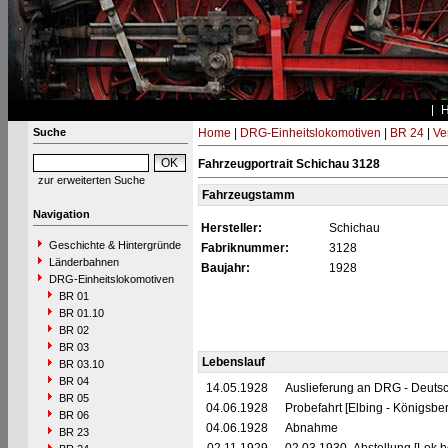
Suche
Home
|
DRG-Einheitslokomotiven
|
BR 24
|
Ve
Fahrzeugportrait Schichau 3128
zur erweiterten Suche
Fahrzeugstamm
Navigation
Hersteller:
Schichau
Geschichte & Hintergründe
Fabriknummer:
3128
Länderbahnen
Baujahr:
1928
DRG-Einheitslokomotiven
BR 01
BR 01.10
BR 02
BR 03
Lebenslauf
BR 03.10
BR 04
14.05.1928
Auslieferung an DRG - Deutsc
BR 05
04.06.1928
Probefahrt [Elbing - Königsber
BR 06
04.06.1928
Abnahme
BR 23