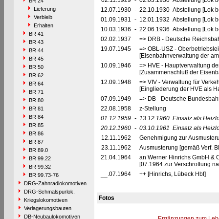
02.11.1929
-
02.03.1930 Abstellung [Lok be
BR 24
Lieferung
12.07.1930
-
22.10.1930 Abstellung [Lok be
Verbleib
01.09.1931
-
12.01.1932 Abstellung [Lok be
Erhalten
10.03.1936
-
22.06.1936 Abstellung [Lok be
BR 41
02.02.1937
=> DRB - Deutsche Reichsbah
BR 43
19.07.1945
=> OBL-USZ - Oberbetriebslei
BR 44
[Eisenbahnverwaltung der ame
BR 45
10.09.1946
=> HVE - Hauptverwaltung de
BR 50
[Zusammenschluß der Eisenba
BR 62
12.09.1948
=> VfV - Verwaltung für Verke
BR 64
[Eingliederung der HVE als Ha
BR 71
07.09.1949
=> DB - Deutsche Bundesbahn
BR 80
22.08.1958
z-Stellung
BR 81
BR 84
01.12.1959
-
13.12.1960
Einsatz als Heiz
BR 85
20.12.1960
-
03.10.1961
Einsatz als Heiz
BR 86
12.11.1962
Genehmigung zur Ausmusteru
BR 87
23.11.1962
Ausmusterung [gemäß Verf. 
BR 89.0
21.04.1964
an Werner Hinrichs GmbH & Co
BR 99.22
[07.1964 zur Verschrottung na
BR 99.32
__.07.1964
++ [Hinrichs, Lübeck Hbf]
BR 99.73-76
DRG-Zahnradlokomotiven
DRG-Schmalspurlok.
Fotos
Kriegslokomotiven
Verlagerungsbauten
DB-Neubaulokomotiven
Ergänzungen zum Leb