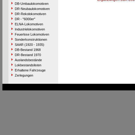
DB-Umbaulokomotiven
DR-Neubaulokomotiven
DR-Rekolokomotiven
DR - "6000er"
ELNA-Lokomotiven
Industrielokomotiven
Feuerlose Lokomotiven
Sonderkonstruktionen
SAAR (1920 - 1935)
DB-Bestand 1968
DR-Bestand 1970
Auslandsbestände
Lokbestandslisten
Erhaltene Fahrzeuge
Zerlegungen