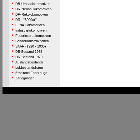
DB-Umbaulokomotiven
DR-Neubaulokomotiven
DR-Rekolokomotiven
DR - "6000er"
ELNA-Lokomotiven
Industrielokomotiven
Feuerlose Lokomotiven
Sonderkonstruktionen
SAAR (1920 - 1935)
DB-Bestand 1968
DR-Bestand 1970
Auslandsbestände
Lokbestandslisten
Erhaltene Fahrzeuge
Zerlegungen