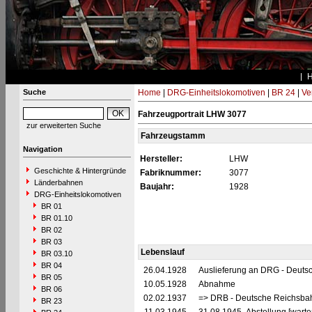
Suche
Home
|
DRG-Einheitslokomotiven
|
BR 24
|
Ve
Fahrzeugportrait LHW 3077
zur erweiterten Suche
Fahrzeugstamm
Navigation
Hersteller:
LHW
Geschichte & Hintergründe
Fabriknummer:
3077
Länderbahnen
Baujahr:
1928
DRG-Einheitslokomotiven
BR 01
BR 01.10
BR 02
BR 03
Lebenslauf
BR 03.10
BR 04
26.04.1928
Auslieferung an DRG - Deutsc
BR 05
10.05.1928
Abnahme
BR 06
02.02.1937
=> DRB - Deutsche Reichsbah
BR 23