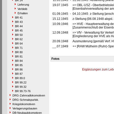
11.03.1945
-
31.08.1945 Abstellung [warte
BR 24
Lieferung
19.07.1945
=> OBL-USZ - Oberbetriebslei
[Eisenbahnverwaltung der ame
Verbleib
Erhalten
01.09.1945
-
04.10.1945 z-Stellung [ansch
BR 41
15.12.1945
z-Stellung [06.08.1948 abgst. 
BR 43
10.09.1946
=> HVE - Hauptverwaltung de
BR 44
[Zusammenschluß der Eisenba
BR 45
12.09.1948
=> VfV - Verwaltung für Verke
BR 50
[Eingliederung der HVE als Ha
BR 62
20.09.1948
Ausmusterung [gemäß Verf. H
BR 64
__.07.1949
++ [RAW Mülheim (Ruhr)-Spel
BR 71
BR 80
BR 81
Fotos
BR 84
BR 85
Ergänzungen zum Leb
BR 86
BR 87
BR 89.0
BR 99.22
BR 99.32
BR 99.73-76
DRG-Zahnradlokomotiven
DRG-Schmalspurlok.
Kriegslokomotiven
Verlagerungsbauten
DB-Neubaulokomotiven