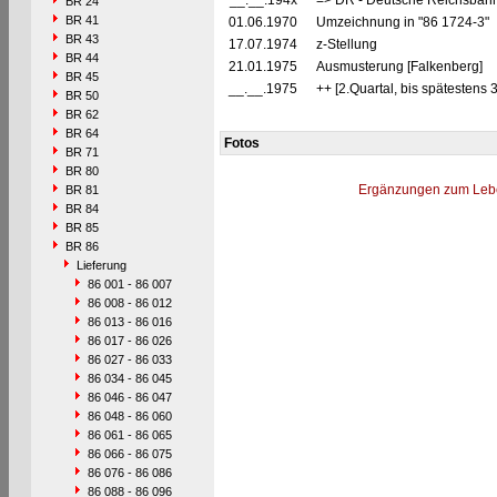
__.__.194x
=> DR - Deutsche Reichsbahn
BR 24
BR 41
01.06.1970
Umzeichnung in "86 1724-3"
BR 43
17.07.1974
z-Stellung
BR 44
21.01.1975
Ausmusterung [Falkenberg]
BR 45
__.__.1975
++ [2.Quartal, bis spätestens 
BR 50
BR 62
BR 64
Fotos
BR 71
BR 80
Ergänzungen zum Leb
BR 81
BR 84
BR 85
BR 86
Lieferung
86 001 - 86 007
86 008 - 86 012
86 013 - 86 016
86 017 - 86 026
86 027 - 86 033
86 034 - 86 045
86 046 - 86 047
86 048 - 86 060
86 061 - 86 065
86 066 - 86 075
86 076 - 86 086
86 088 - 86 096