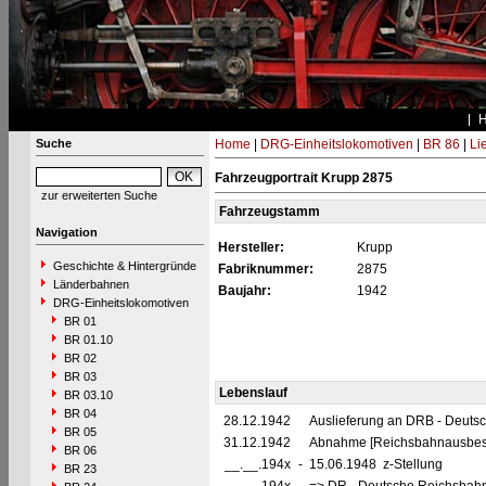
Suche
Home
|
DRG-Einheitslokomotiven
|
BR 86
|
Li
Fahrzeugportrait Krupp 2875
zur erweiterten Suche
Fahrzeugstamm
Navigation
Hersteller:
Krupp
Geschichte & Hintergründe
Fabriknummer:
2875
Länderbahnen
Baujahr:
1942
DRG-Einheitslokomotiven
BR 01
BR 01.10
BR 02
BR 03
Lebenslauf
BR 03.10
BR 04
28.12.1942
Auslieferung an DRB - Deuts
BR 05
31.12.1942
Abnahme [Reichsbahnausbes
BR 06
__.__.194x
-
15.06.1948 z-Stellung
BR 23