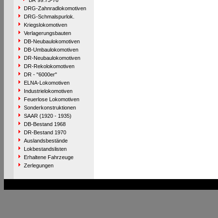
BR 99.73-76
DRG-Zahnradlokomotiven
DRG-Schmalspurlok.
Kriegslokomotiven
Verlagerungsbauten
DB-Neubaulokomotiven
DB-Umbaulokomotiven
DR-Neubaulokomotiven
DR-Rekolokomotiven
DR - "6000er"
ELNA-Lokomotiven
Industrielokomotiven
Feuerlose Lokomotiven
Sonderkonstruktionen
SAAR (1920 - 1935)
DB-Bestand 1968
DR-Bestand 1970
Auslandsbestände
Lokbestandslisten
Erhaltene Fahrzeuge
Zerlegungen