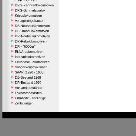
BR 99.73-76
DRG-Zahnradlokomotiven
DRG-Schmalspurlok.
Kriegslokomotiven
Verlagerungsbauten
DB-Neubaulokomotiven
DB-Umbaulokomotiven
DR-Neubaulokomotiven
DR-Rekolokomotiven
DR - "6000er"
ELNA-Lokomotiven
Industrielokomotiven
Feuerlose Lokomotiven
Sonderkonstruktionen
SAAR (1920 - 1935)
DB-Bestand 1968
DR-Bestand 1970
Auslandsbestände
Lokbestandslisten
Erhaltene Fahrzeuge
Zerlegungen