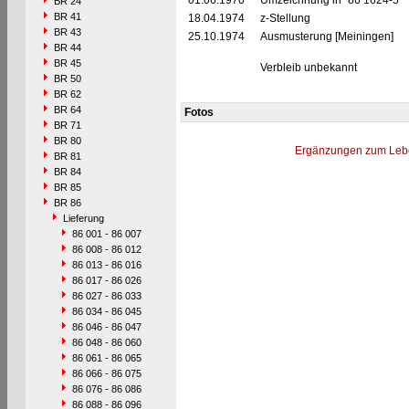
01.06.1970
Umzeichnung in "86 1624-5"
BR 24
BR 41
18.04.1974
z-Stellung
BR 43
25.10.1974
Ausmusterung [Meiningen]
BR 44
BR 45
Verbleib unbekannt
BR 50
BR 62
BR 64
Fotos
BR 71
BR 80
Ergänzungen zum Leb
BR 81
BR 84
BR 85
BR 86
Lieferung
86 001 - 86 007
86 008 - 86 012
86 013 - 86 016
86 017 - 86 026
86 027 - 86 033
86 034 - 86 045
86 046 - 86 047
86 048 - 86 060
86 061 - 86 065
86 066 - 86 075
86 076 - 86 086
86 088 - 86 096