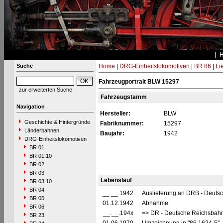
Suche
Home
|
DRG-Einheitslokomotiven
|
BR 86
|
Li
Fahrzeugportrait BLW 15297
zur erweiterten Suche
Fahrzeugstamm
Navigation
Hersteller:
BLW
Geschichte & Hintergründe
Fabriknummer:
15297
Länderbahnen
Baujahr:
1942
DRG-Einheitslokomotiven
BR 01
BR 01.10
BR 02
BR 03
Lebenslauf
BR 03.10
BR 04
__.__.1942
Auslieferung an DRB - Deuts
BR 05
01.12.1942
Abnahme
BR 06
__.__.194x
=> DR - Deutsche Reichsbahn
BR 23