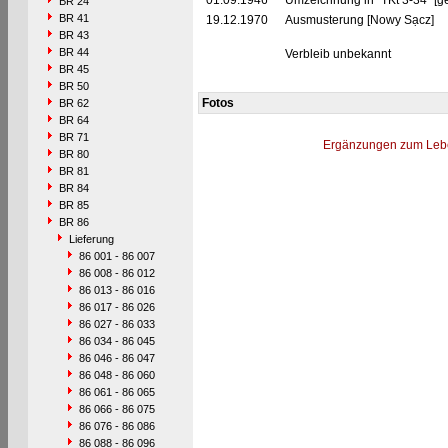
01.09.1946
Umzeichnung in "TKt 3-34" [g
BR 24
BR 41
19.12.1970
Ausmusterung [Nowy Sạcz]
BR 43
BR 44
Verbleib unbekannt
BR 45
BR 50
Fotos
BR 62
BR 64
BR 71
Ergänzungen zum Leb
BR 80
BR 81
BR 84
BR 85
BR 86
Lieferung
86 001 - 86 007
86 008 - 86 012
86 013 - 86 016
86 017 - 86 026
86 027 - 86 033
86 034 - 86 045
86 046 - 86 047
86 048 - 86 060
86 061 - 86 065
86 066 - 86 075
86 076 - 86 086
86 088 - 86 096