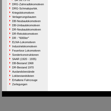
BR 99.73-76
DRG-Zahnradlokomotiven
DRG-Schmalspurlok.
Kriegslokomotiven
Verlagerungsbauten
DB-Neubaulokomotiven
DB-Umbaulokomotiven
DR-Neubaulokomotiven
DR-Rekolokomotiven
DR - "6000er"
ELNA-Lokomotiven
Industrielokomotiven
Feuerlose Lokomotiven
Sonderkonstruktionen
SAAR (1920 - 1935)
DB-Bestand 1968
DR-Bestand 1970
Auslandsbestände
Lokbestandslisten
Erhaltene Fahrzeuge
Zerlegungen