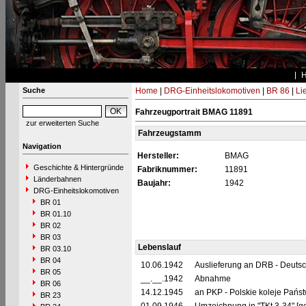
Suche
Home
|
DRG-Einheitslokomotiven
|
BR 86
|
Li
Fahrzeugportrait BMAG 11891
zur erweiterten Suche
Fahrzeugstamm
Navigation
Hersteller:
BMAG
Geschichte & Hintergründe
Fabriknummer:
11891
Länderbahnen
Baujahr:
1942
DRG-Einheitslokomotiven
BR 01
BR 01.10
BR 02
BR 03
Lebenslauf
BR 03.10
BR 04
10.06.1942
Auslieferung an DRB - Deuts
BR 05
__.__.1942
Abnahme
BR 06
14.12.1945
an PKP - Polskie koleje Pańs
BR 23