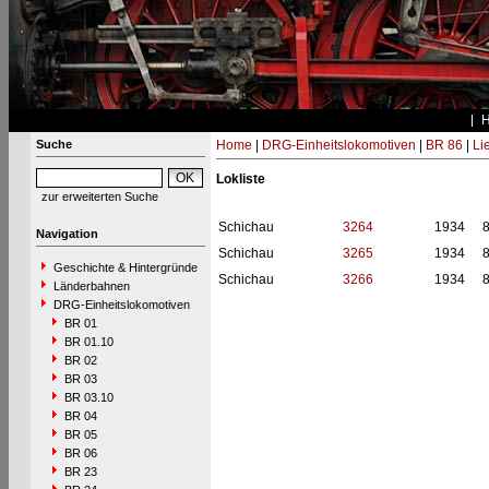
Suche
Home
|
DRG-Einheitslokomotiven
|
BR 86
|
Li
Lokliste
zur erweiterten Suche
Schichau
3264
1934
Navigation
Schichau
3265
1934
Geschichte & Hintergründe
Schichau
3266
1934
Länderbahnen
DRG-Einheitslokomotiven
BR 01
BR 01.10
BR 02
BR 03
BR 03.10
BR 04
BR 05
BR 06
BR 23