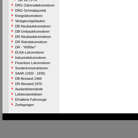
BR 99.73-76
DRG-Zahnradlokomotiven
DRG-Schmalspurlok.
Kriegslokomotiven
Verlagerungsbauten
DB-Neubaulokomotiven
DB-Umbaulokomotiven
DR-Neubaulokomotiven
DR-Rekolokomotiven
DR - "6000er"
ELNA-Lokomotiven
Industrielokomotiven
Feuerlose Lokomotiven
Sonderkonstruktionen
SAAR (1920 - 1935)
DB-Bestand 1968
DR-Bestand 1970
Auslandsbestände
Lokbestandslisten
Erhaltene Fahrzeuge
Zerlegungen