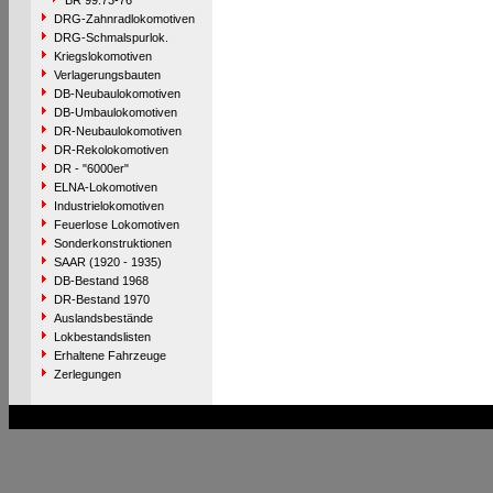
BR 99.73-76
DRG-Zahnradlokomotiven
DRG-Schmalspurlok.
Kriegslokomotiven
Verlagerungsbauten
DB-Neubaulokomotiven
DB-Umbaulokomotiven
DR-Neubaulokomotiven
DR-Rekolokomotiven
DR - "6000er"
ELNA-Lokomotiven
Industrielokomotiven
Feuerlose Lokomotiven
Sonderkonstruktionen
SAAR (1920 - 1935)
DB-Bestand 1968
DR-Bestand 1970
Auslandsbestände
Lokbestandslisten
Erhaltene Fahrzeuge
Zerlegungen