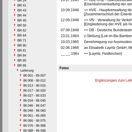
19.07.1945
=> OBL-USZ - Oberbetriebslei
BR 24
[Eisenbahnverwaltung der ame
BR 41
10.09.1946
=> HVE - Hauptverwaltung de
BR 43
[Zusammenschluß der Eisenba
BR 44
12.09.1948
=> VfV - Verwaltung für Verke
BR 45
[Eingliederung der HVE als Ha
BR 50
07.09.1949
=> DB - Deutsche Bundesbahn
BR 62
BR 64
23.01.1964
z-Stellung [Lok im Bw Bamber
BR 71
10.03.1965
Genehmigung zur Ausmusterun
BR 80
02.06.1966
an Elisabeth Layritz GmbH, M
BR 81
__.__.196x
++ [Layritz, Feldkirchen]
BR 84
BR 85
BR 86
Fotos
Lieferung
86 001 - 86 007
Ergänzungen zum Leb
86 008 - 86 012
86 013 - 86 016
86 017 - 86 026
86 027 - 86 033
86 034 - 86 045
86 046 - 86 047
86 048 - 86 060
86 061 - 86 065
86 066 - 86 075
86 076 - 86 086
86 088 - 86 096