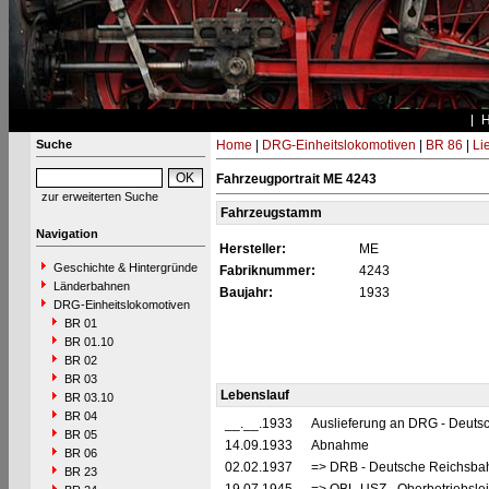
Suche
Home
|
DRG-Einheitslokomotiven
|
BR 86
|
Li
Fahrzeugportrait ME 4243
zur erweiterten Suche
Fahrzeugstamm
Navigation
Hersteller:
ME
Geschichte & Hintergründe
Fabriknummer:
4243
Länderbahnen
Baujahr:
1933
DRG-Einheitslokomotiven
BR 01
BR 01.10
BR 02
BR 03
Lebenslauf
BR 03.10
BR 04
__.__.1933
Auslieferung an DRG - Deutsc
BR 05
14.09.1933
Abnahme
BR 06
02.02.1937
=> DRB - Deutsche Reichsbah
BR 23