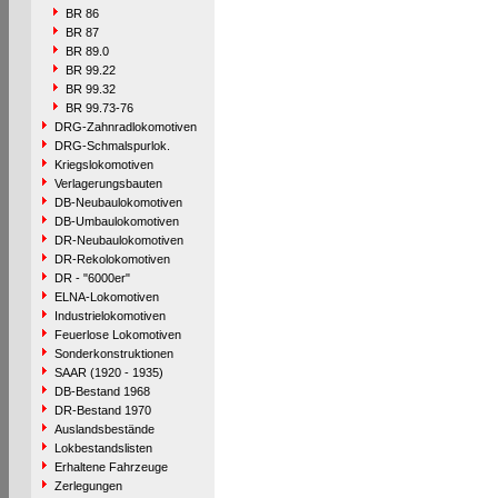
BR 86
BR 87
BR 89.0
BR 99.22
BR 99.32
BR 99.73-76
DRG-Zahnradlokomotiven
DRG-Schmalspurlok.
Kriegslokomotiven
Verlagerungsbauten
DB-Neubaulokomotiven
DB-Umbaulokomotiven
DR-Neubaulokomotiven
DR-Rekolokomotiven
DR - "6000er"
ELNA-Lokomotiven
Industrielokomotiven
Feuerlose Lokomotiven
Sonderkonstruktionen
SAAR (1920 - 1935)
DB-Bestand 1968
DR-Bestand 1970
Auslandsbestände
Lokbestandslisten
Erhaltene Fahrzeuge
Zerlegungen