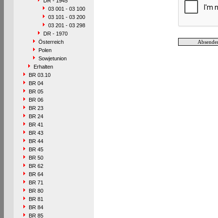
DR - 1945
03 001 - 03 100
03 101 - 03 200
03 201 - 03 298
DR - 1970
Österreich
Polen
Sowjetunion
Erhalten
BR 03.10
BR 04
BR 05
BR 06
BR 23
BR 24
BR 41
BR 43
BR 44
BR 45
BR 50
BR 62
BR 64
BR 71
BR 80
BR 81
BR 84
BR 85