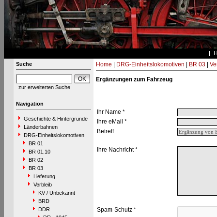
Suche
Home
|
DRG-Einheitslokomotiven
|
BR 03
|
Ve
Ergänzungen zum Fahrzeug
zur erweiterten Suche
Navigation
Ihr Name *
Geschichte & Hintergründe
Ihre eMail *
Länderbahnen
Betreff
DRG-Einheitslokomotiven
BR 01
Ihre Nachricht *
BR 01.10
BR 02
BR 03
Lieferung
Verbleib
KV / Unbekannt
BRD
DDR
Spam-Schutz *