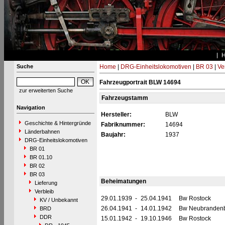
Suche
Home
|
DRG-Einheitslokomotiven
|
BR 03
|
Ve
Fahrzeugportrait BLW 14694
zur erweiterten Suche
Fahrzeugstamm
Navigation
Hersteller:
BLW
Geschichte & Hintergründe
Fabriknummer:
14694
Länderbahnen
Baujahr:
1937
DRG-Einheitslokomotiven
BR 01
BR 01.10
BR 02
BR 03
Beheimatungen
Lieferung
Verbleib
29.01.1939
-
25.04.1941
Bw Rostock
KV / Unbekannt
26.04.1941
-
14.01.1942
Bw Neubranden
BRD
DDR
15.01.1942
-
19.10.1946
Bw Rostock