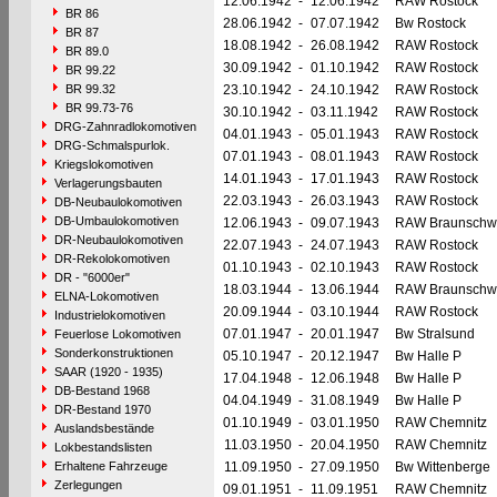
12.06.1942
-
12.06.1942
RAW Rostock
BR 86
28.06.1942
-
07.07.1942
Bw Rostock
BR 87
18.08.1942
-
26.08.1942
RAW Rostock
BR 89.0
30.09.1942
-
01.10.1942
RAW Rostock
BR 99.22
BR 99.32
23.10.1942
-
24.10.1942
RAW Rostock
BR 99.73-76
30.10.1942
-
03.11.1942
RAW Rostock
DRG-Zahnradlokomotiven
04.01.1943
-
05.01.1943
RAW Rostock
DRG-Schmalspurlok.
07.01.1943
-
08.01.1943
RAW Rostock
Kriegslokomotiven
14.01.1943
-
17.01.1943
RAW Rostock
Verlagerungsbauten
22.03.1943
-
26.03.1943
RAW Rostock
DB-Neubaulokomotiven
DB-Umbaulokomotiven
12.06.1943
-
09.07.1943
RAW Braunschw
DR-Neubaulokomotiven
22.07.1943
-
24.07.1943
RAW Rostock
DR-Rekolokomotiven
01.10.1943
-
02.10.1943
RAW Rostock
DR - "6000er"
18.03.1944
-
13.06.1944
RAW Braunschw
ELNA-Lokomotiven
20.09.1944
-
03.10.1944
RAW Rostock
Industrielokomotiven
07.01.1947
-
20.01.1947
Bw Stralsund
Feuerlose Lokomotiven
Sonderkonstruktionen
05.10.1947
-
20.12.1947
Bw Halle P
SAAR (1920 - 1935)
17.04.1948
-
12.06.1948
Bw Halle P
DB-Bestand 1968
04.04.1949
-
31.08.1949
Bw Halle P
DR-Bestand 1970
01.10.1949
-
03.01.1950
RAW Chemnitz
Auslandsbestände
11.03.1950
-
20.04.1950
RAW Chemnitz
Lokbestandslisten
Erhaltene Fahrzeuge
11.09.1950
-
27.09.1950
Bw Wittenberge
Zerlegungen
09.01.1951
-
11.09.1951
RAW Chemnitz