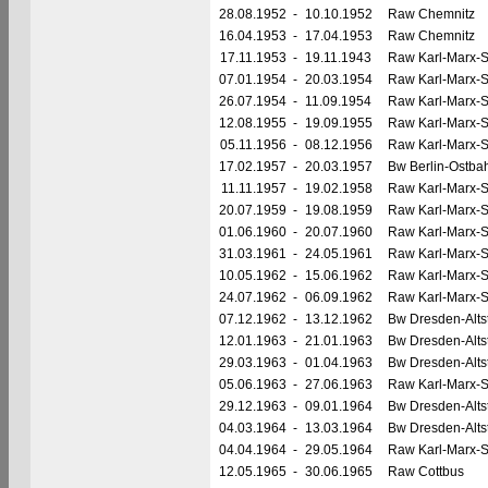
28.08.1952
-
10.10.1952
Raw Chemnitz
16.04.1953
-
17.04.1953
Raw Chemnitz
17.11.1953
-
19.11.1943
Raw Karl-Marx-S
07.01.1954
-
20.03.1954
Raw Karl-Marx-S
26.07.1954
-
11.09.1954
Raw Karl-Marx-S
12.08.1955
-
19.09.1955
Raw Karl-Marx-S
05.11.1956
-
08.12.1956
Raw Karl-Marx-S
17.02.1957
-
20.03.1957
Bw Berlin-Ostba
11.11.1957
-
19.02.1958
Raw Karl-Marx-S
20.07.1959
-
19.08.1959
Raw Karl-Marx-S
01.06.1960
-
20.07.1960
Raw Karl-Marx-S
31.03.1961
-
24.05.1961
Raw Karl-Marx-S
10.05.1962
-
15.06.1962
Raw Karl-Marx-S
24.07.1962
-
06.09.1962
Raw Karl-Marx-S
07.12.1962
-
13.12.1962
Bw Dresden-Alts
12.01.1963
-
21.01.1963
Bw Dresden-Alts
29.03.1963
-
01.04.1963
Bw Dresden-Alts
05.06.1963
-
27.06.1963
Raw Karl-Marx-S
29.12.1963
-
09.01.1964
Bw Dresden-Alts
04.03.1964
-
13.03.1964
Bw Dresden-Alts
04.04.1964
-
29.05.1964
Raw Karl-Marx-S
12.05.1965
-
30.06.1965
Raw Cottbus