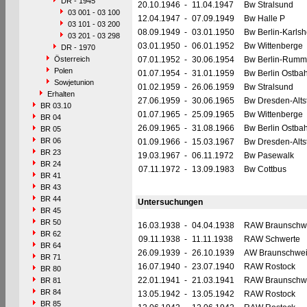
DR - 1945
20.10.1946
-
11.04.1947
Bw Stralsund
03 001 - 03 100
12.04.1947
-
07.09.1949
Bw Halle P
03 101 - 03 200
08.09.1949
-
03.01.1950
Bw Berlin-Karlsh
03 201 - 03 298
03.01.1950
-
06.01.1952
Bw Wittenberge
DR - 1970
Österreich
07.01.1952
-
30.06.1954
Bw Berlin-Rumm
Polen
01.07.1954
-
31.01.1959
Bw Berlin Ostba
Sowjetunion
01.02.1959
-
26.06.1959
Bw Stralsund
Erhalten
27.06.1959
-
30.06.1965
Bw Dresden-Alts
BR 03.10
01.07.1965
-
25.09.1965
Bw Wittenberge
BR 04
26.09.1965
-
31.08.1966
Bw Berlin Ostba
BR 05
BR 06
01.09.1966
-
15.03.1967
Bw Dresden-Alts
BR 23
19.03.1967
-
06.11.1972
Bw Pasewalk
BR 24
07.11.1972
-
13.09.1983
Bw Cottbus
BR 41
BR 43
BR 44
Untersuchungen
BR 45
BR 50
16.03.1938
-
04.04.1938
RAW Braunschw
BR 62
09.11.1938
-
11.11.1938
RAW Schwerte
BR 64
26.09.1939
-
26.10.1939
AW Braunschwe
BR 71
16.07.1940
-
23.07.1940
RAW Rostock
BR 80
22.01.1941
-
21.03.1941
RAW Braunschw
BR 81
BR 84
13.05.1942
-
13.05.1942
RAW Rostock
BR 85