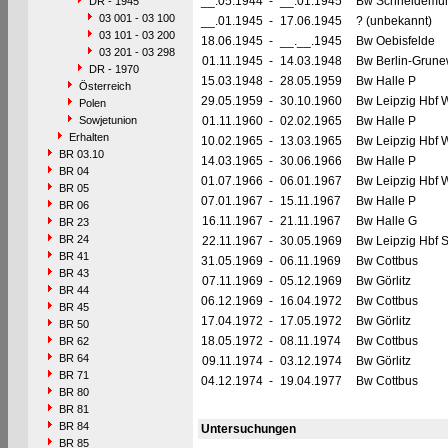
__.05.1944
-
__.01.1945
Bw Schneidemüh
DR - 1945
03 001 - 03 100
__.01.1945
-
17.06.1945
? (unbekannt)
03 101 - 03 200
18.06.1945
-
__.__.1945
Bw Oebisfelde
03 201 - 03 298
01.11.1945
-
14.03.1948
Bw Berlin-Grune
DR - 1970
15.03.1948
-
28.05.1959
Bw Halle P
Österreich
29.05.1959
-
30.10.1960
Bw Leipzig Hbf 
Polen
Sowjetunion
01.11.1960
-
02.02.1965
Bw Halle P
Erhalten
10.02.1965
-
13.03.1965
Bw Leipzig Hbf 
BR 03.10
14.03.1965
-
30.06.1966
Bw Halle P
BR 04
01.07.1966
-
06.01.1967
Bw Leipzig Hbf 
BR 05
07.01.1967
-
15.11.1967
Bw Halle P
BR 06
16.11.1967
-
21.11.1967
Bw Halle G
BR 23
BR 24
22.11.1967
-
30.05.1969
Bw Leipzig Hbf 
BR 41
31.05.1969
-
06.11.1969
Bw Cottbus
BR 43
07.11.1969
-
05.12.1969
Bw Görlitz
BR 44
06.12.1969
-
16.04.1972
Bw Cottbus
BR 45
17.04.1972
-
17.05.1972
Bw Görlitz
BR 50
18.05.1972
-
08.11.1974
Bw Cottbus
BR 62
BR 64
09.11.1974
-
03.12.1974
Bw Görlitz
BR 71
04.12.1974
-
19.04.1977
Bw Cottbus
BR 80
BR 81
BR 84
Untersuchungen
BR 85