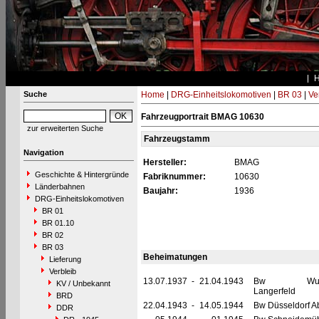
Suche
Home
|
DRG-Einheitslokomotiven
|
BR 03
|
Ve
Fahrzeugportrait BMAG 10630
zur erweiterten Suche
Fahrzeugstamm
Navigation
Hersteller:
BMAG
Geschichte & Hintergründe
Fabriknummer:
10630
Länderbahnen
Baujahr:
1936
DRG-Einheitslokomotiven
BR 01
BR 01.10
BR 02
BR 03
Beheimatungen
Lieferung
Verbleib
13.07.1937
-
21.04.1943
Bw Wuppe
KV / Unbekannt
Langerfeld
BRD
22.04.1943
-
14.05.1944
Bw Düsseldorf Ab
DDR