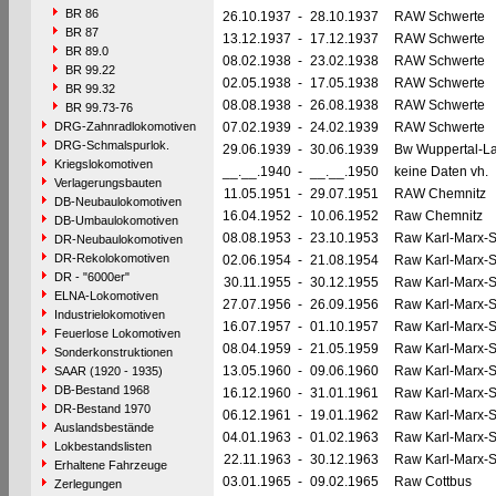
BR 86
26.10.1937
-
28.10.1937
RAW Schwerte
BR 87
13.12.1937
-
17.12.1937
RAW Schwerte
BR 89.0
08.02.1938
-
23.02.1938
RAW Schwerte
BR 99.22
02.05.1938
-
17.05.1938
RAW Schwerte
BR 99.32
08.08.1938
-
26.08.1938
RAW Schwerte
BR 99.73-76
DRG-Zahnradlokomotiven
07.02.1939
-
24.02.1939
RAW Schwerte
DRG-Schmalspurlok.
29.06.1939
-
30.06.1939
Bw Wuppertal-La
Kriegslokomotiven
__.__.1940
-
__.__.1950
keine Daten vh.
Verlagerungsbauten
11.05.1951
-
29.07.1951
RAW Chemnitz
DB-Neubaulokomotiven
16.04.1952
-
10.06.1952
Raw Chemnitz
DB-Umbaulokomotiven
08.08.1953
-
23.10.1953
Raw Karl-Marx-S
DR-Neubaulokomotiven
DR-Rekolokomotiven
02.06.1954
-
21.08.1954
Raw Karl-Marx-S
DR - "6000er"
30.11.1955
-
30.12.1955
Raw Karl-Marx-S
ELNA-Lokomotiven
27.07.1956
-
26.09.1956
Raw Karl-Marx-S
Industrielokomotiven
16.07.1957
-
01.10.1957
Raw Karl-Marx-S
Feuerlose Lokomotiven
08.04.1959
-
21.05.1959
Raw Karl-Marx-S
Sonderkonstruktionen
13.05.1960
-
09.06.1960
Raw Karl-Marx-S
SAAR (1920 - 1935)
DB-Bestand 1968
16.12.1960
-
31.01.1961
Raw Karl-Marx-S
DR-Bestand 1970
06.12.1961
-
19.01.1962
Raw Karl-Marx-S
Auslandsbestände
04.01.1963
-
01.02.1963
Raw Karl-Marx-S
Lokbestandslisten
22.11.1963
-
30.12.1963
Raw Karl-Marx-S
Erhaltene Fahrzeuge
03.01.1965
-
09.02.1965
Raw Cottbus
Zerlegungen