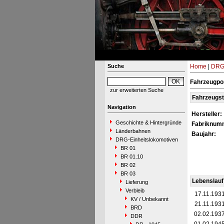
Suche
Home
|
DRG-
Fahrzeugpor
zur erweiterten Suche
Fahrzeugs
Navigation
Hersteller:
Geschichte & Hintergründe
Fabriknum
Länderbahnen
Baujahr:
DRG-Einheitslokomotiven
BR 01
BR 01.10
BR 02
BR 03
Lebenslauf
Lieferung
Verbleib
17.11.193
KV / Unbekannt
21.11.193
BRD
02.02.193
DDR