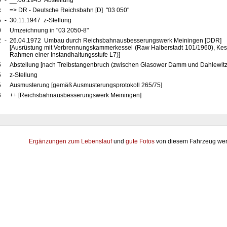
5
-
__.06.1945 Abstellung
x
=> DR - Deutsche Reichsbahn [D] "03 050"
5
-
30.11.1947 z-Stellung
0
Umzeichnung in "03 2050-8"
2
-
26.04.1972 Umbau durch Reichsbahnausbesserungswerk Meiningen [DDR]
[Ausrüstung mit Verbrennungskammerkessel (Raw Halberstadt 101/1960), Kess
Rahmen einer Instandhaltungsstufe L7)]
5
Abstellung [nach Treibstangenbruch (zwischen Glasower Damm und Dahlewitz
5
z-Stellung
5
Ausmusterung [gemäß Ausmusterungsprotokoll 265/75]
6
++ [Reichsbahnausbesserungswerk Meiningen]
Ergänzungen zum Lebenslauf
und
gute Fotos
von diesem Fahrzeug wer