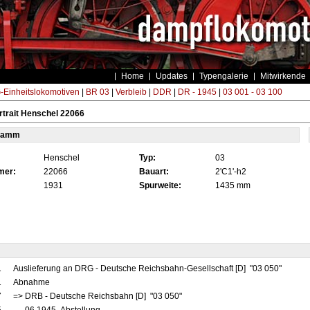
Home
Updates
Typengalerie
Mitwirkende
Einheitslokomotiven
|
BR 03
|
Verbleib
|
DDR
|
DR - 1945
|
03 001 - 03 100
trait Henschel 22066
tamm
Henschel
Typ:
03
mer:
22066
Bauart:
2'C1'-h2
1931
Spurweite:
1435 mm
1
Auslieferung an DRG - Deutsche Reichsbahn-Gesellschaft [D] "03 050"
1
Abnahme
7
=> DRB - Deutsche Reichsbahn [D] "03 050"