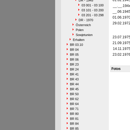
01.02.194
DR - 1945
03 001 - 03 100
__.__.194
03 101 - 03 200
__.06.194
03 201 - 03 298
01.06.197
DR - 1970
29.02.197
Österreich
Polen
Sowjetunion
23.07.197
Erhalten
21.09.197
BR 03.10
14.11.197
BR 04
23.02.197
BR 05
BR 06
BR 23
Fotos
BR 24
BR 41
BR 43
BR 44
BR 45
BR 50
BR 62
BR 64
BR 71
BR 80
BR 81
BR 84
BR 85