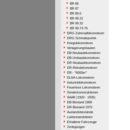
BR 86
BR 87
BR 89.0
BR 99.22
BR 99.32
BR 99.73-76
DRG-Zahnradlokomotiven
DRG-Schmalspurlok.
Kriegslokomotiven
Verlagerungsbauten
DB-Neubaulokomotiven
DB-Umbaulokomotiven
DR-Neubaulokomotiven
DR-Rekolokomotiven
DR - "6000er"
ELNA-Lokomotiven
Industrielokomotiven
Feuerlose Lokomotiven
Sonderkonstruktionen
SAAR (1920 - 1935)
DB-Bestand 1968
DR-Bestand 1970
Auslandsbestände
Lokbestandslisten
Erhaltene Fahrzeuge
Zerlegungen