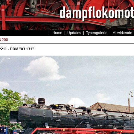
Home
Updates
Typengalerie
Mitwirkende
3 200
2211 - DDM "03 131"