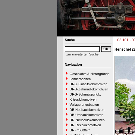
Suche
|
03 101 - 0
Henschel 2
zur erweiterten Suche
Navigation
Geschichte & Hintergründe
Länderbahnen
DRG-Einheitslokomotiven
DRG-Zahnradlokomotiven
DRG-Schmalspurlok.
Kriegslokomotiven
Verlagerungsbauten
DB-Neubaulokomotiven
DB-Umbaulokomotiven
DR-Neubaulokomotiven
DR-Rekolokomotiven
DR - "6000er"