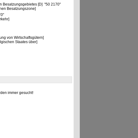
n Besatzungsgebietes [D] "50 2170"
chen Besatzungszone]
70"
rkehr]
ng von Wirtschaftsgütern]
lgischen Staates über]
den immer gesucht!