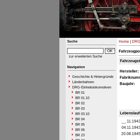
Suche
Home
|
DRG-
Fahrzeugpor
zur erweiterten Suche
Fahrzeugs
Navigation
Hersteller:
Geschichte & Hintergründe
Fabriknum
Länderbahnen
Baujahr:
DRG-Einheitslokomotiven
BR 01
BR 01.10
BR 02
BR 03
Lebenslauf
BR 03.10
BR 04
__.11.194
BR 05
04.11.194
BR 06
20.08.194
BR 23