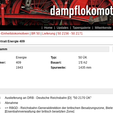
Home
Updates
Typengalerie
Mitwirkende
Einheitslokomotiven
|
BR 50
|
Lieferung
|
50 2156 - 50 2171
trait Energie 409
tamm
Energie
Typ:
50 ÜK
mer:
409
Bauart:
1'E-h2
1943
Spurweite:
1435 mm
3
Auslieferung an DRB - Deutsche Reichsbahn [D] "50 2170 ÜK"
3
Abnahme
5
=> RBGD - Reichsbahn-Generaldirektion der britischen Besatzungszone, Biele
[Eisenbahnverwaltung der britisch besetzten Zone]