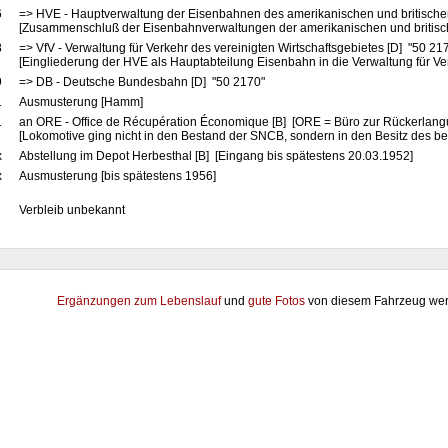
6
=> HVE - Hauptverwaltung der Eisenbahnen des amerikanischen und britische
[Zusammenschluß der Eisenbahnverwaltungen der amerikanischen und britis
8
=> VfV - Verwaltung für Verkehr des vereinigten Wirtschaftsgebietes [D] "50 21
[Eingliederung der HVE als Hauptabteilung Eisenbahn in die Verwaltung für Ve
9
=> DB - Deutsche Bundesbahn [D] "50 2170"
1
Ausmusterung [Hamm]
1
an ORE - Office de Récupération Économique [B] [ORE = Büro zur Rückerlangu
[Lokomotive ging nicht in den Bestand der SNCB, sondern in den Besitz des be
x
Abstellung im Depot Herbesthal [B] [Eingang bis spätestens 20.03.1952]
x
Ausmusterung [bis spätestens 1956]
Verbleib unbekannt
Ergänzungen zum Lebenslauf
und
gute Fotos
von diesem Fahrzeug wer