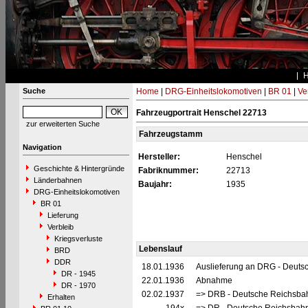
Suche
Home
|
DRG-Einheitslokomotiven
|
BR 01
|
Ve
Fahrzeugportrait Henschel 22713
zur erweiterten Suche
Fahrzeugstamm
Navigation
Hersteller:
Henschel
Geschichte & Hintergründe
Fabriknummer:
22713
Länderbahnen
Baujahr:
1935
DRG-Einheitslokomotiven
BR 01
Lieferung
Verbleib
Kriegsverluste
Lebenslauf
BRD
DDR
18.01.1936
Auslieferung an DRG - Deutsc
DR - 1945
22.01.1936
Abnahme
DR - 1970
02.02.1937
=> DRB - Deutsche Reichsbah
Erhalten