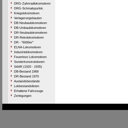
DRG-Zahnradlokomotiven
DRG-Schmalspurlok.
Kriegslokomotiven
Verlagerungsbauten
DB-Neubaulokomotiven
DB-Umbaulokomotiven
DR-Neubaulokomotiven
DR-Rekolokomotiven
DR - "6000er"
ELNA-Lokomotiven
Industrielokomotiven
Feuerlose Lokomotiven
Sonderkonstruktionen
SAAR (1920 - 1935)
DB-Bestand 1968
DR-Bestand 1970
Auslandsbestände
Lokbestandslisten
Erhaltene Fahrzeuge
Zerlegungen