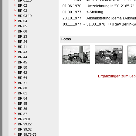
__.__.194x
=> DR - Deutsche Reichsbahn
BR 01.10
BR 02
01.06.1970
Umzeichnung in "01 2165-7"
BR 03
01.09.1977
z-Stellung
BR 03.10
28.10.1977
Ausmusterung [gemäß Ausmust
BR 04
03.11.1977
-
31.03.1978 ++ [Raw Berlin-S
BR 05
BR 06
BR 23
Fotos
BR 24
BR 41
BR 43
BR 44
BR 45
BR 50
BR 62
Ergänzungen zum Leb
BR 64
BR 71
BR 80
BR 81
BR 84
BR 85
BR 86
BR 87
BR 89.0
BR 99.22
BR 99.32
BR 99.73-76