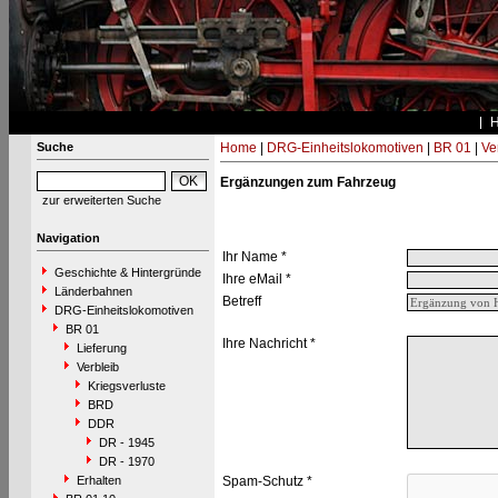
Suche
Home
|
DRG-Einheitslokomotiven
|
BR 01
|
Ve
Ergänzungen zum Fahrzeug
zur erweiterten Suche
Navigation
Ihr Name *
Geschichte & Hintergründe
Ihre eMail *
Länderbahnen
Betreff
DRG-Einheitslokomotiven
BR 01
Ihre Nachricht *
Lieferung
Verbleib
Kriegsverluste
BRD
DDR
DR - 1945
DR - 1970
Erhalten
Spam-Schutz *