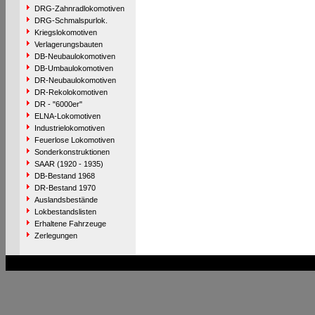
DRG-Zahnradlokomotiven
DRG-Schmalspurlok.
Kriegslokomotiven
Verlagerungsbauten
DB-Neubaulokomotiven
DB-Umbaulokomotiven
DR-Neubaulokomotiven
DR-Rekolokomotiven
DR - "6000er"
ELNA-Lokomotiven
Industrielokomotiven
Feuerlose Lokomotiven
Sonderkonstruktionen
SAAR (1920 - 1935)
DB-Bestand 1968
DR-Bestand 1970
Auslandsbestände
Lokbestandslisten
Erhaltene Fahrzeuge
Zerlegungen