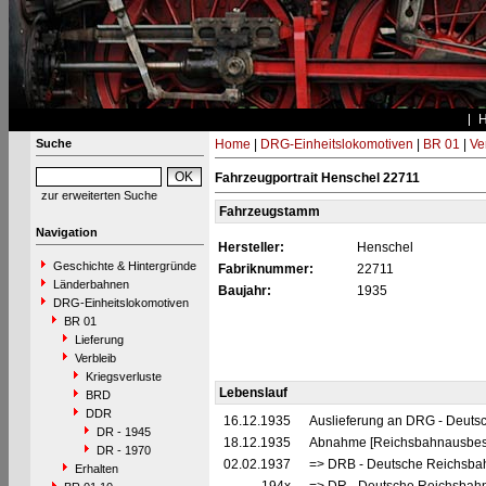
Suche
Home
|
DRG-Einheitslokomotiven
|
BR 01
|
Ve
Fahrzeugportrait Henschel 22711
zur erweiterten Suche
Fahrzeugstamm
Navigation
Hersteller:
Henschel
Geschichte & Hintergründe
Fabriknummer:
22711
Länderbahnen
Baujahr:
1935
DRG-Einheitslokomotiven
BR 01
Lieferung
Verbleib
Kriegsverluste
Lebenslauf
BRD
DDR
16.12.1935
Auslieferung an DRG - Deutsc
DR - 1945
18.12.1935
Abnahme [Reichsbahnausbes
DR - 1970
02.02.1937
=> DRB - Deutsche Reichsbah
Erhalten