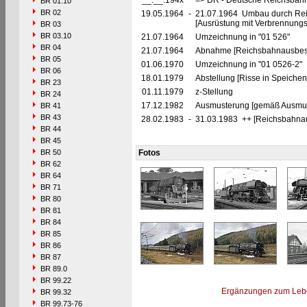
__.__.194x
=> DR - Deutsche Reichsbahn
BR 01.10
BR 02
19.05.1964
-
21.07.1964 Umbau durch Rei
[Ausrüstung mit Verbrennung
BR 03
BR 03.10
21.07.1964
Umzeichnung in "01 526"
BR 04
21.07.1964
Abnahme [Reichsbahnausbes
BR 05
01.06.1970
Umzeichnung in "01 0526-2"
BR 06
18.01.1979
Abstellung [Risse in Speich
BR 23
01.11.1979
z-Stellung
BR 24
17.12.1982
Ausmusterung [gemäß Ausmust
BR 41
BR 43
28.02.1983
-
31.03.1983 ++ [Reichsbahna
BR 44
BR 45
BR 50
Fotos
BR 62
BR 64
BR 71
BR 80
BR 81
BR 84
BR 85
BR 86
BR 87
BR 89.0
BR 99.22
Ergänzungen zum Leb
BR 99.32
BR 99.73-76