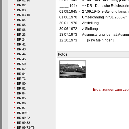
29.01.1945
-
31.08.1945 Abstellung [Lok be
BR 01.10
BR 02
__.__.194x
=> DR - Deutsche Reichsbahn
BR 03
01.09.1945
-
27.09.1945 z-Stellung [ansch
BR 03.10
01.06.1970
Umzeichnung in "01 2085-7"
BR 04
30.01.1970
Abstellung
BR 05
30.06.1972
z-Stellung
BR 06
13.07.1973
Ausmusterung [gemäß Ausmust
BR 23
BR 24
12.10.1973
++ [Raw Meiningen]
BR 41
BR 43
BR 44
Fotos
BR 45
BR 50
BR 62
BR 64
BR 71
BR 80
BR 81
Ergänzungen zum Leb
BR 84
BR 85
BR 86
BR 87
BR 89.0
BR 99.22
BR 99.32
BR 99.73-76