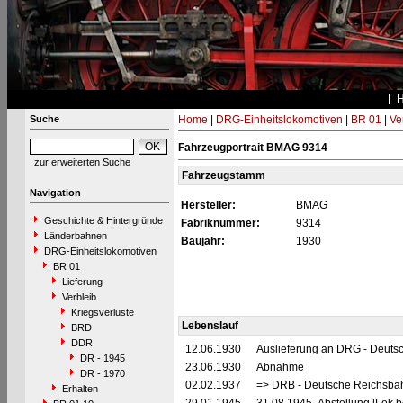
Suche
Home
|
DRG-Einheitslokomotiven
|
BR 01
|
Ve
Fahrzeugportrait BMAG 9314
zur erweiterten Suche
Fahrzeugstamm
Navigation
Hersteller:
BMAG
Geschichte & Hintergründe
Fabriknummer:
9314
Länderbahnen
Baujahr:
1930
DRG-Einheitslokomotiven
BR 01
Lieferung
Verbleib
Kriegsverluste
Lebenslauf
BRD
DDR
12.06.1930
Auslieferung an DRG - Deutsc
DR - 1945
23.06.1930
Abnahme
DR - 1970
02.02.1937
=> DRB - Deutsche Reichsbah
Erhalten