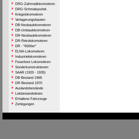
DRG-Zahnradlokomotiven
DRG-Schmalspurlok.
Kriegslokomotiven
Verlagerungsbauten
DB-Neubaulokomotiven
DB-Umbaulokomotiven
DR-Neubaulokomotiven
DR-Rekolokomotiven
DR - "6000er"
ELNA-Lokomotiven
Industrielokomotiven
Feuerlose Lokomotiven
Sonderkonstruktionen
SAAR (1920 - 1935)
DB-Bestand 1968
DR-Bestand 1970
Auslandsbestände
Lokbestandslisten
Erhaltene Fahrzeuge
Zerlegungen