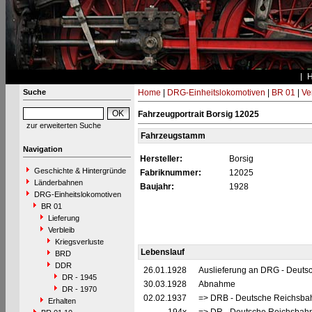
Suche
Home
|
DRG-Einheitslokomotiven
|
BR 01
|
Ve
Fahrzeugportrait Borsig 12025
zur erweiterten Suche
Fahrzeugstamm
Navigation
Hersteller:
Borsig
Geschichte & Hintergründe
Fabriknummer:
12025
Länderbahnen
Baujahr:
1928
DRG-Einheitslokomotiven
BR 01
Lieferung
Verbleib
Kriegsverluste
Lebenslauf
BRD
DDR
26.01.1928
Auslieferung an DRG - Deutsc
DR - 1945
30.03.1928
Abnahme
DR - 1970
02.02.1937
=> DRB - Deutsche Reichsbah
Erhalten