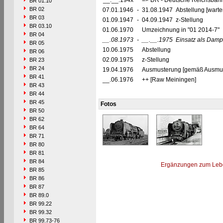
__.__.194x
=> DR - Deutsche Reichsbahn
BR 01.10
BR 02
07.01.1946
-
31.08.1947 Abstellung [warte
BR 03
01.09.1947
-
04.09.1947 z-Stellung
BR 03.10
01.06.1970
Umzeichnung in "01 2014-7"
BR 04
__.08.1973
-
__.__.1975
Einsatz als Dam
BR 05
10.06.1975
Abstellung
BR 06
02.09.1975
z-Stellung
BR 23
BR 24
19.04.1976
Ausmusterung [gemäß Ausmust
BR 41
__.06.1976
++ [Raw Meiningen]
BR 43
BR 44
BR 45
Fotos
BR 50
BR 62
BR 64
BR 71
BR 80
BR 81
BR 84
Ergänzungen zum Leb
BR 85
BR 86
BR 87
BR 89.0
BR 99.22
BR 99.32
BR 99.73-76