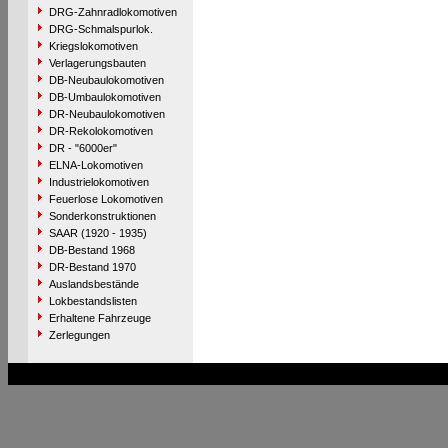
DRG-Zahnradlokomotiven
DRG-Schmalspurlok.
Kriegslokomotiven
Verlagerungsbauten
DB-Neubaulokomotiven
DB-Umbaulokomotiven
DR-Neubaulokomotiven
DR-Rekolokomotiven
DR - "6000er"
ELNA-Lokomotiven
Industrielokomotiven
Feuerlose Lokomotiven
Sonderkonstruktionen
SAAR (1920 - 1935)
DB-Bestand 1968
DR-Bestand 1970
Auslandsbestände
Lokbestandslisten
Erhaltene Fahrzeuge
Zerlegungen