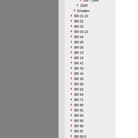
DB - 1968
DDR
Erhalten
BR 01.10
BR 02
BR 03
BR 03.10
BR 04
BR 05
BR 06
BR 23
BR 24
BR 41
BR 43
BR 44
BR 45
BR 50
BR 62
BR 64
BR 71
BR 80
BR 81
BR 84
BR 85
BR 86
BR 87
BR 89.0