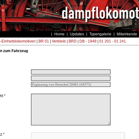
Home
Updates
Typengalerie
Mitwirkende
Einheitslokomotiven
|
BR 01
|
Verbleib
|
BRD
|
DB - 1949
|
01 201 - 01 241
n zum Fahrzeug
ht *
z *