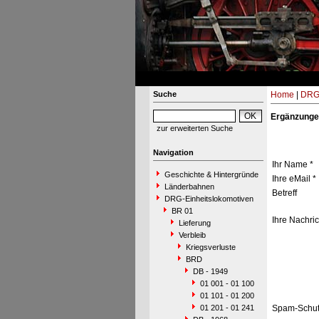
Suche
Home
|
DRG-
Ergänzunge
zur erweiterten Suche
Navigation
Ihr Name *
Geschichte & Hintergründe
Ihre eMail *
Länderbahnen
Betreff
DRG-Einheitslokomotiven
BR 01
Ihre Nachric
Lieferung
Verbleib
Kriegsverluste
BRD
DB - 1949
01 001 - 01 100
01 101 - 01 200
01 201 - 01 241
Spam-Schut