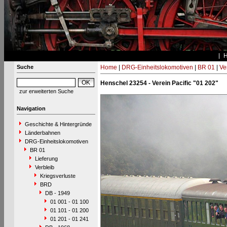
Suche
Home
|
DRG-Einheitslokomotiven
|
BR 01
|
Ve
Henschel 23254 - Verein Pacific "01 202"
zur erweiterten Suche
Navigation
Geschichte & Hintergründe
Länderbahnen
DRG-Einheitslokomotiven
BR 01
Lieferung
Verbleib
Kriegsverluste
BRD
DB - 1949
01 001 - 01 100
01 101 - 01 200
01 201 - 01 241