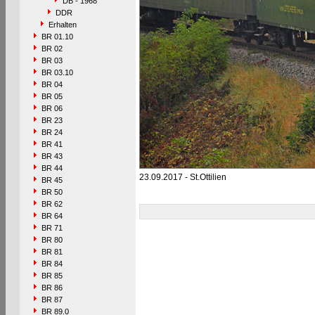
DB - 1968
DDR
Erhalten
BR 01.10
BR 02
BR 03
BR 03.10
BR 04
BR 05
BR 06
BR 23
BR 24
BR 41
BR 43
BR 44
23.09.2017 - St.Ottilien
BR 45
BR 50
BR 62
BR 64
BR 71
BR 80
BR 81
BR 84
BR 85
BR 86
BR 87
BR 89.0