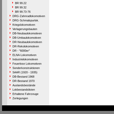
BR 99.22
BR 99.32
BR 99.73-76
DRG-Zahnradlokomotiven
DRG-Schmalspurlok.
Kriegslokomotiven
Verlagerungsbauten
DB-Neubaulokomotiven
DB-Umbaulokomotiven
DR-Neubaulokomotiven
DR-Rekolokomotiven
DR - "6000er"
ELNA-Lokomotiven
Industrielokomotiven
Feuerlose Lokomotiven
Sonderkonstruktionen
SAAR (1920 - 1935)
DB-Bestand 1968
DR-Bestand 1970
Auslandsbestände
Lokbestandslisten
Erhaltene Fahrzeuge
Zerlegungen