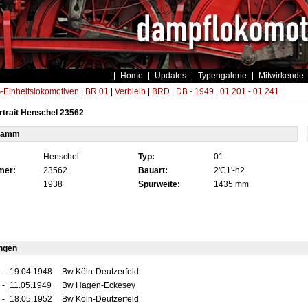
Home
Updates
Typengalerie
Mitwirkende
Einheitslokomotiven
|
BR 01
|
Verbleib
|
BRD
|
DB - 1949
|
01 201 - 01 241
trait Henschel 23562
tamm
Henschel
Typ:
01
mer:
23562
Bauart:
2'C1'-h2
1938
Spurweite:
1435 mm
ngen
-
19.04.1948
Bw Köln-Deutzerfeld
-
11.05.1949
Bw Hagen-Eckesey
-
18.05.1952
Bw Köln-Deutzerfeld