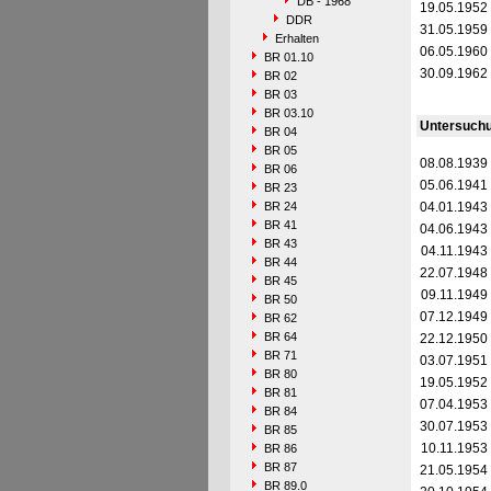
DB - 1968
19.05.1952
DDR
31.05.1959
Erhalten
06.05.1960
BR 01.10
30.09.1962
BR 02
BR 03
BR 03.10
Untersuch
BR 04
BR 05
08.08.1939
BR 06
05.06.1941
BR 23
BR 24
04.01.1943
BR 41
04.06.1943
BR 43
04.11.1943
BR 44
22.07.1948
BR 45
09.11.1949
BR 50
07.12.1949
BR 62
BR 64
22.12.1950
BR 71
03.07.1951
BR 80
19.05.1952
BR 81
07.04.1953
BR 84
30.07.1953
BR 85
10.11.1953
BR 86
BR 87
21.05.1954
BR 89.0