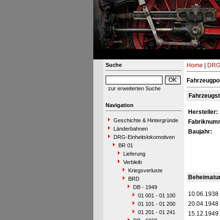
Suche
Home
|
DRG-
Fahrzeugpor
zur erweiterten Suche
Fahrzeugs
Navigation
Hersteller:
Geschichte & Hintergründe
Fabriknum
Länderbahnen
Baujahr:
DRG-Einheitslokomotiven
BR 01
Lieferung
Verbleib
Kriegsverluste
Beheimatu
BRD
DB - 1949
10.06.1938
01 001 - 01 100
20.04.1948
01 101 - 01 200
01 201 - 01 241
15.12.1949