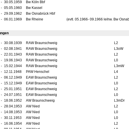
-
30.05.1959
Bw Köln Bbf
-
05.05.1960
Bw Kassel
-
29.09.1962
Bw Osnabrück Hbf
-
06.01.1969
Bw Rheine
(evtl. 05.1966- 09.1966 leihw. Bw Osna
ungen
-
30.08.1939
RAW Braunschweig
L2
-
02.08.1941
RAW Braunschweig
L3oW
-
22.01.1943
RAW Braunschweig
L2
-
19.06.1943
RAW Braunschweig
L0
-
15.02.1944
RAW Braunschweig
L3mW
-
12.11.1948
PAW Henschel
L4
-
06.12.1949
EAW Braunschweig
L2
-
15.12.1949
EAW Braunschweig
L0
-
25.01.1951
EAW Braunschweig
L2
-
24.07.1951
EAW Braunschweig
L0
-
18.06.1952
AW Braunschweig
L3mDr
-
28.04.1953
AW Nied
L2
-
14.08.1953
AW Nied
L0
-
30.11.1953
AW Nied
L0
-
16.06.1954
AW Nied
L2