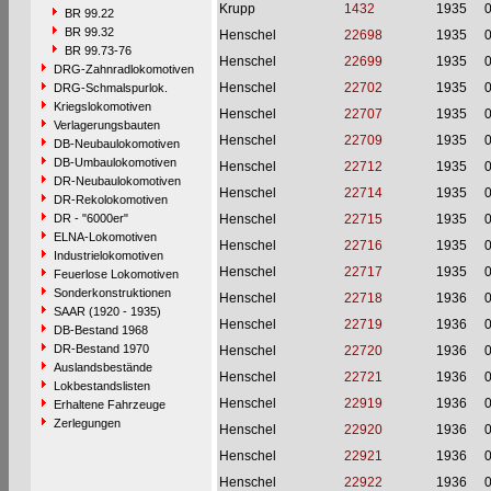
Krupp
1432
1935
BR 99.22
BR 99.32
Henschel
22698
1935
BR 99.73-76
Henschel
22699
1935
DRG-Zahnradlokomotiven
Henschel
22702
1935
DRG-Schmalspurlok.
Kriegslokomotiven
Henschel
22707
1935
Verlagerungsbauten
Henschel
22709
1935
DB-Neubaulokomotiven
DB-Umbaulokomotiven
Henschel
22712
1935
DR-Neubaulokomotiven
Henschel
22714
1935
DR-Rekolokomotiven
DR - "6000er"
Henschel
22715
1935
ELNA-Lokomotiven
Henschel
22716
1935
Industrielokomotiven
Henschel
22717
1935
Feuerlose Lokomotiven
Sonderkonstruktionen
Henschel
22718
1936
SAAR (1920 - 1935)
Henschel
22719
1936
DB-Bestand 1968
DR-Bestand 1970
Henschel
22720
1936
Auslandsbestände
Henschel
22721
1936
Lokbestandslisten
Henschel
22919
1936
Erhaltene Fahrzeuge
Zerlegungen
Henschel
22920
1936
Henschel
22921
1936
Henschel
22922
1936