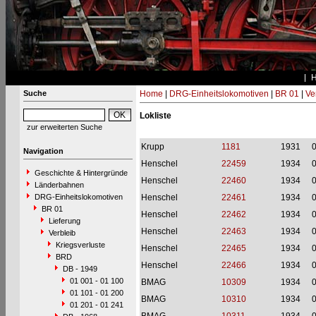
Suche
Home
|
DRG-Einheitslokomotiven
|
BR 01
|
Ve
Lokliste
zur erweiterten Suche
Krupp
1181
1931
Navigation
Henschel
22459
1934
Geschichte & Hintergründe
Henschel
22460
1934
Länderbahnen
DRG-Einheitslokomotiven
Henschel
22461
1934
BR 01
Henschel
22462
1934
Lieferung
Henschel
22463
1934
Verbleib
Kriegsverluste
Henschel
22465
1934
BRD
Henschel
22466
1934
DB - 1949
01 001 - 01 100
BMAG
10309
1934
01 101 - 01 200
BMAG
10310
1934
01 201 - 01 241