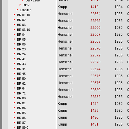
BMAG
10311
1934
DB - 1968
DDR
Krupp
1412
1934
Erhalten
Henschel
22564
1935
BR 01.10
BR 02
Henschel
22565
1935
BR 03
Henschel
22566
1935
BR 03.10
Henschel
22567
1935
BR 04
BR 05
Henschel
22568
1935
BR 06
Henschel
22570
1935
BR 23
BR 24
Henschel
22572
1935
BR 41
Henschel
22573
1935
BR 43
BR 44
Henschel
22574
1935
BR 45
Henschel
22575
1935
BR 50
Henschel
22576
1935
BR 62
BR 64
Henschel
22580
1935
BR 71
Henschel
22582
1935
BR 80
BR 81
Krupp
1424
1935
BR 84
Krupp
1429
1935
BR 85
Krupp
1430
1935
BR 86
BR 87
Krupp
1431
1935
BR 89.0