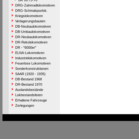
BR 99.73-76
DRG-Zahnradlokomotiven
DRG-Schmalspurlok.
Kriegslokomotiven
Verlagerungsbauten
DB-Neubaulokomotiven
DB-Umbaulokomotiven
DR-Neubaulokomotiven
DR-Rekolokomotiven
DR - "6000er"
ELNA-Lokomotiven
Industrielokomotiven
Feuerlose Lokomotiven
Sonderkonstruktionen
SAAR (1920 - 1935)
DB-Bestand 1968
DR-Bestand 1970
Auslandsbestände
Lokbestandslisten
Erhaltene Fahrzeuge
Zerlegungen