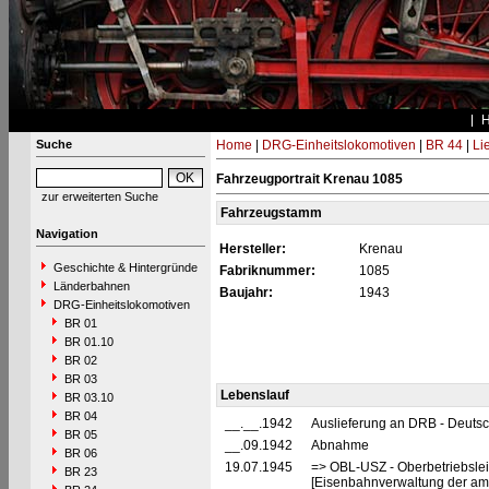
Suche
Home
|
DRG-Einheitslokomotiven
|
BR 44
|
Li
Fahrzeugportrait Krenau 1085
zur erweiterten Suche
Fahrzeugstamm
Navigation
Hersteller:
Krenau
Geschichte & Hintergründe
Fabriknummer:
1085
Länderbahnen
Baujahr:
1943
DRG-Einheitslokomotiven
BR 01
BR 01.10
BR 02
BR 03
Lebenslauf
BR 03.10
BR 04
__.__.1942
Auslieferung an DRB - Deuts
BR 05
__.09.1942
Abnahme
BR 06
19.07.1945
=> OBL-USZ - Oberbetriebslei
BR 23
[Eisenbahnverwaltung der ame