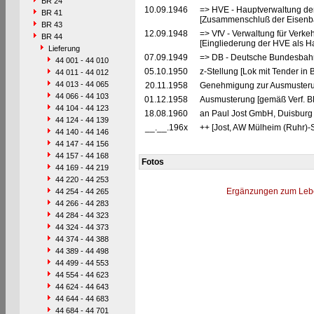
BR 24
10.09.1946
=> HVE - Hauptverwaltung de
BR 41
[Zusammenschluß der Eisenba
BR 43
12.09.1948
=> VfV - Verwaltung für Verke
BR 44
[Eingliederung der HVE als Ha
Lieferung
07.09.1949
=> DB - Deutsche Bundesbah
44 001 - 44 010
05.10.1950
z-Stellung [Lok mit Tender in
44 011 - 44 012
44 013 - 44 065
20.11.1958
Genehmigung zur Ausmusteru
44 066 - 44 103
01.12.1958
Ausmusterung [gemäß Verf. B
44 104 - 44 123
18.08.1960
an Paul Jost GmbH, Duisburg 
44 124 - 44 139
__.__.196x
++ [Jost, AW Mülheim (Ruhr)-S
44 140 - 44 146
44 147 - 44 156
44 157 - 44 168
Fotos
44 169 - 44 219
44 220 - 44 253
Ergänzungen zum Leb
44 254 - 44 265
44 266 - 44 283
44 284 - 44 323
44 324 - 44 373
44 374 - 44 388
44 389 - 44 498
44 499 - 44 553
44 554 - 44 623
44 624 - 44 643
44 644 - 44 683
44 684 - 44 701