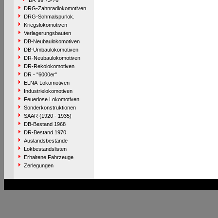
BR 99.73-76
DRG-Zahnradlokomotiven
DRG-Schmalspurlok.
Kriegslokomotiven
Verlagerungsbauten
DB-Neubaulokomotiven
DB-Umbaulokomotiven
DR-Neubaulokomotiven
DR-Rekolokomotiven
DR - "6000er"
ELNA-Lokomotiven
Industrielokomotiven
Feuerlose Lokomotiven
Sonderkonstruktionen
SAAR (1920 - 1935)
DB-Bestand 1968
DR-Bestand 1970
Auslandsbestände
Lokbestandslisten
Erhaltene Fahrzeuge
Zerlegungen