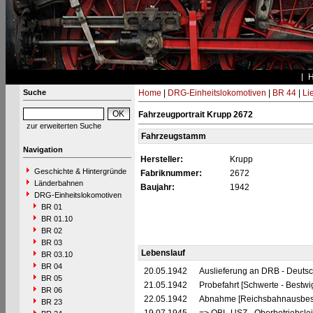
Suche
Home
|
DRG-Einheitslokomotiven
|
BR 44
|
Li
Fahrzeugportrait Krupp 2672
zur erweiterten Suche
Fahrzeugstamm
Navigation
Hersteller:
Krupp
Geschichte & Hintergründe
Fabriknummer:
2672
Länderbahnen
Baujahr:
1942
DRG-Einheitslokomotiven
BR 01
BR 01.10
BR 02
BR 03
Lebenslauf
BR 03.10
BR 04
20.05.1942
Auslieferung an DRB - Deuts
BR 05
21.05.1942
Probefahrt [Schwerte - Bestwi
BR 06
22.05.1942
Abnahme [Reichsbahnausbes
BR 23