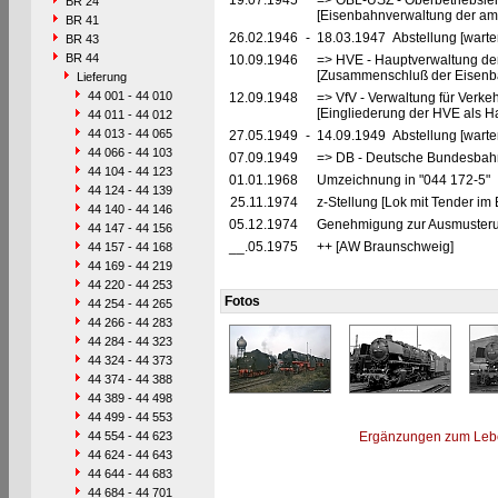
19.07.1945
=> OBL-USZ - Oberbetriebslei
BR 24
[Eisenbahnverwaltung der ame
BR 41
26.02.1946
-
18.03.1947 Abstellung [warte
BR 43
BR 44
10.09.1946
=> HVE - Hauptverwaltung de
[Zusammenschluß der Eisenba
Lieferung
44 001 - 44 010
12.09.1948
=> VfV - Verwaltung für Verke
[Eingliederung der HVE als Ha
44 011 - 44 012
44 013 - 44 065
27.05.1949
-
14.09.1949 Abstellung [warte
44 066 - 44 103
07.09.1949
=> DB - Deutsche Bundesbahn
44 104 - 44 123
01.01.1968
Umzeichnung in "044 172-5"
44 124 - 44 139
25.11.1974
z-Stellung [Lok mit Tender im
44 140 - 44 146
05.12.1974
Genehmigung zur Ausmusteru
44 147 - 44 156
__.05.1975
++ [AW Braunschweig]
44 157 - 44 168
44 169 - 44 219
44 220 - 44 253
Fotos
44 254 - 44 265
44 266 - 44 283
44 284 - 44 323
44 324 - 44 373
44 374 - 44 388
44 389 - 44 498
44 499 - 44 553
44 554 - 44 623
Ergänzungen zum Leb
44 624 - 44 643
44 644 - 44 683
44 684 - 44 701