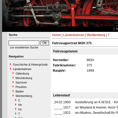
Suche
Home
|
Länderbahnen
|
Württemberg
|
T
Fahrzeugportrait MGH 375
zur erweiterten Suche
Fahrzeugstamm
Navigation
Hersteller:
MGH
Geschichte & Hintergründe
Fabriknummer:
375
Länderbahnen
Baujahr:
1899
Oldenburg
Mecklenburg
Sachsen
Preußen
Baden
Lebenslauf
Württemberg
C
24.02.1900
Auslieferung an K.W.St.E. - 
Hh
__.__.1917
an Weyland & Hoever, Hoch-T
Hz
__.__.1922
an Albatros, Gesellschaft fö
T