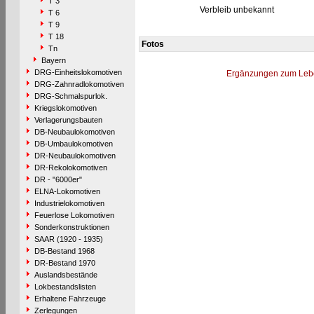
T 3
Verbleib unbekannt
T 6
T 9
T 18
Fotos
Tn
Bayern
DRG-Einheitslokomotiven
Ergänzungen zum Leb
DRG-Zahnradlokomotiven
DRG-Schmalspurlok.
Kriegslokomotiven
Verlagerungsbauten
DB-Neubaulokomotiven
DB-Umbaulokomotiven
DR-Neubaulokomotiven
DR-Rekolokomotiven
DR - "6000er"
ELNA-Lokomotiven
Industrielokomotiven
Feuerlose Lokomotiven
Sonderkonstruktionen
SAAR (1920 - 1935)
DB-Bestand 1968
DR-Bestand 1970
Auslandsbestände
Lokbestandslisten
Erhaltene Fahrzeuge
Zerlegungen