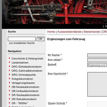
Suche
Home
|
Auslandsbestände
|
Niederlande
|
DRB
Ergänzungen zum Fahrzeug
zur erweiterten Suche
Navigation
Ihr Name *
Geschichte & Hintergründe
Ihre eMail *
Länderbahnen
Betreff
DRG-Einheitslokomotiven
DRG-Zahnradlokomotiven
Ihre Nachricht *
DRG-Schmalspurlok.
Kriegslokomotiven
Verlagerungsbauten
DB-Neubaulokomotiven
DB-Umbaulokomotiven
DR-Neubaulokomotiven
DR-Rekolokomotiven
DR - "6000er"
Spam-Schutz *