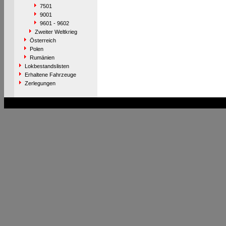
7501
9001
9601 - 9602
Zweiter Weltkrieg
Österreich
Polen
Rumänien
Lokbestandslisten
Erhaltene Fahrzeuge
Zerlegungen