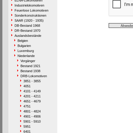
ELNA-Lokomotiven
Industrielokomotiven
Feuerlose Lokomotiven
Sonderkonstruktionen
SAAR (1920 - 1935)
DB-Bestand 1968
DR-Bestand 1970
Auslandsbestände
Belgien
Bulgarien
Luxemburg
Niederlande
Vorgänger
Bestand 1921
Bestand 1938
DRB-Lokomotiven
3851 - 3855
4051
4101 - 4149
4201 - 4211
4651 - 4679
4751
4801 - 4824
4901 - 4906
5901 - 5910
5951
6401