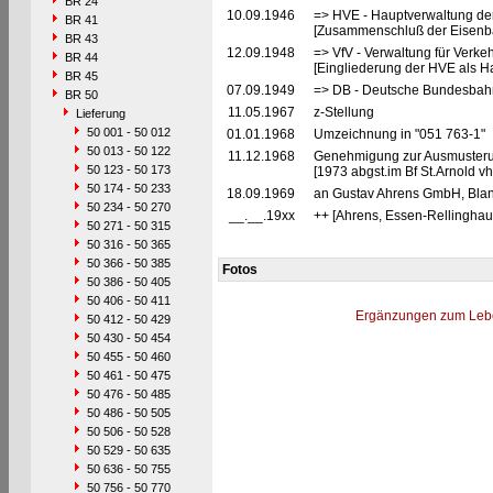
BR 24
10.09.1946
=> HVE - Hauptverwaltung de
BR 41
[Zusammenschluß der Eisenba
BR 43
12.09.1948
=> VfV - Verwaltung für Verke
BR 44
[Eingliederung der HVE als Ha
BR 45
07.09.1949
=> DB - Deutsche Bundesbah
BR 50
11.05.1967
z-Stellung
Lieferung
50 001 - 50 012
01.01.1968
Umzeichnung in "051 763-1"
50 013 - 50 122
11.12.1968
Genehmigung zur Ausmusteru
50 123 - 50 173
[1973 abgst.im Bf St.Arnold vh
50 174 - 50 233
18.09.1969
an Gustav Ahrens GmbH, Blank
50 234 - 50 270
__.__.19xx
++ [Ahrens, Essen-Rellinghau
50 271 - 50 315
50 316 - 50 365
50 366 - 50 385
Fotos
50 386 - 50 405
50 406 - 50 411
Ergänzungen zum Leb
50 412 - 50 429
50 430 - 50 454
50 455 - 50 460
50 461 - 50 475
50 476 - 50 485
50 486 - 50 505
50 506 - 50 528
50 529 - 50 635
50 636 - 50 755
50 756 - 50 770