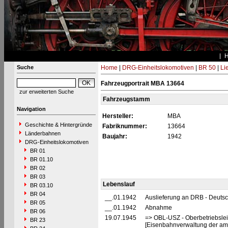
Suche
Home
|
DRG-Einheitslokomotiven
|
BR 50
|
Li
Fahrzeugportrait MBA 13664
zur erweiterten Suche
Fahrzeugstamm
Navigation
Hersteller:
MBA
Geschichte & Hintergründe
Fabriknummer:
13664
Länderbahnen
Baujahr:
1942
DRG-Einheitslokomotiven
BR 01
BR 01.10
BR 02
BR 03
Lebenslauf
BR 03.10
BR 04
__.01.1942
Auslieferung an DRB - Deuts
BR 05
__.01.1942
Abnahme
BR 06
19.07.1945
=> OBL-USZ - Oberbetriebslei
BR 23
[Eisenbahnverwaltung der ame