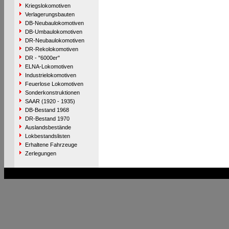
Kriegslokomotiven
Verlagerungsbauten
DB-Neubaulokomotiven
DB-Umbaulokomotiven
DR-Neubaulokomotiven
DR-Rekolokomotiven
DR - "6000er"
ELNA-Lokomotiven
Industrielokomotiven
Feuerlose Lokomotiven
Sonderkonstruktionen
SAAR (1920 - 1935)
DB-Bestand 1968
DR-Bestand 1970
Auslandsbestände
Lokbestandslisten
Erhaltene Fahrzeuge
Zerlegungen