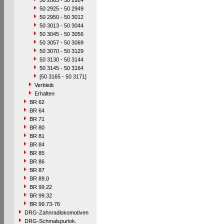
50 2863 - 50 2924
50 2925 - 50 2949
50 2950 - 50 3012
50 3013 - 50 3044
50 3045 - 50 3056
50 3057 - 50 3069
50 3070 - 50 3129
50 3130 - 50 3144
50 3145 - 50 3164
[50 3165 - 50 3171]
Verbleib
Erhalten
BR 62
BR 64
BR 71
BR 80
BR 81
BR 84
BR 85
BR 86
BR 87
BR 89.0
BR 99.22
BR 99.32
BR 99.73-76
DRG-Zahnradlokomotiven
DRG-Schmalspurlok.